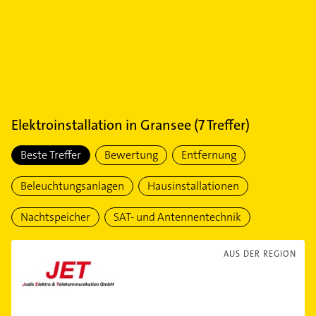
Elektroinstallation
in
Gransee
(
7
Treffer)
Beste Treffer
Bewertung
Entfernung
Beleuchtungsanlagen
Hausinstallationen
Nachtspeicher
SAT- und Antennentechnik
AUS DER REGION