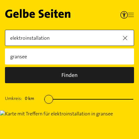
Finden
Umkreis:
0
km