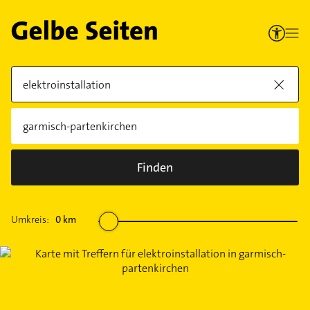
Finden
Umkreis:
0
km