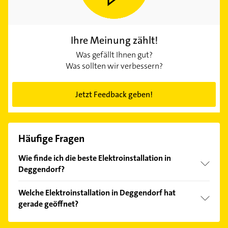
Ihre Meinung zählt!
Was gefällt Ihnen gut?
Was sollten wir verbessern?
Jetzt Feedback geben!
Häufige Fragen
Wie finde ich die beste Elektroinstallation in
Deggendorf?
Vergleichen Sie alle Anbieter anhand echter
Welche Elektroinstallation in Deggendorf hat
Kundenmeinungen und profitieren Sie von den
gerade geöffnet?
Empfehlungen. Die Suchergebnisse können Sie sich
einfach nach
Bewertungen
sortiert anzeigen lassen.
Im Anbieter-Bereich finden Sie alle
Öffnungszeiten
.