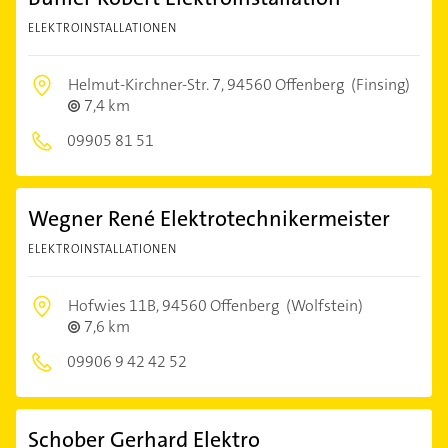
ELEKTROINSTALLATIONEN
Helmut-Kirchner-Str. 7,
94560 Offenberg
(Finsing)
7,4 km
09905 81 51
Wegner René Elektrotechnikermeister
ELEKTROINSTALLATIONEN
Hofwies 11B,
94560 Offenberg
(Wolfstein)
7,6 km
09906 9 42 42 52
Schober Gerhard Elektro