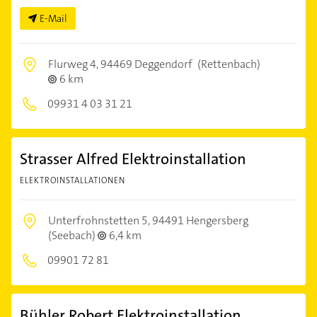
E-Mail
Flurweg 4,
94469 Deggendorf
(Rettenbach)
6 km
09931 4 03 31 21
Strasser Alfred Elektroinstallation
ELEKTROINSTALLATIONEN
Unterfrohnstetten 5,
94491 Hengersberg
(Seebach)
6,4 km
09901 72 81
Bühler Robert Elektroinstallation