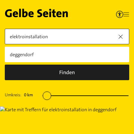
Finden
Umkreis:
0
km