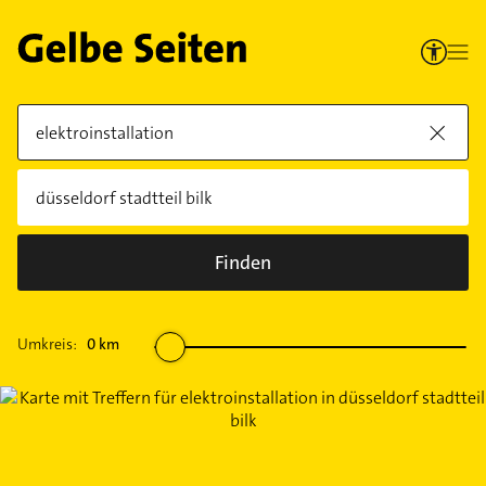
Finden
Umkreis:
0
km