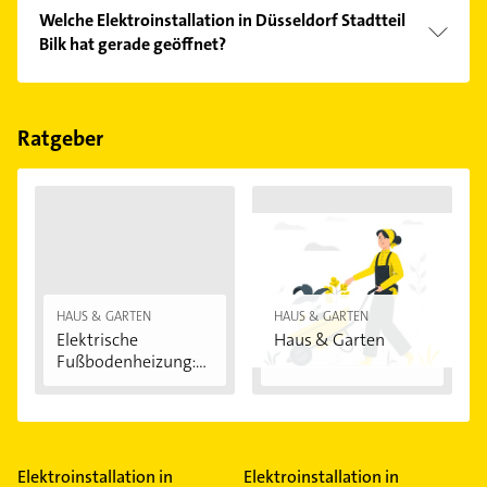
Vergleichen Sie alle Anbieter anhand echter
Welche Elektroinstallation in Düsseldorf Stadtteil
Kundenmeinungen und profitieren Sie von den
Bilk hat gerade geöffnet?
Empfehlungen. Die Suchergebnisse können Sie sich
einfach nach
Bewertungen
sortiert anzeigen lassen.
Im Anbieter-Bereich finden Sie alle
Öffnungszeiten
.
Bitte beachten Sie, dass diese an Sonn- und
Feiertagen abweichen können.
Ratgeber
HAUS & GARTEN
HAUS & GARTEN
Elektrische
Haus & Garten
Fußbodenheizung:
Vorteile...
Elektroinstallation in
Elektroinstallation in