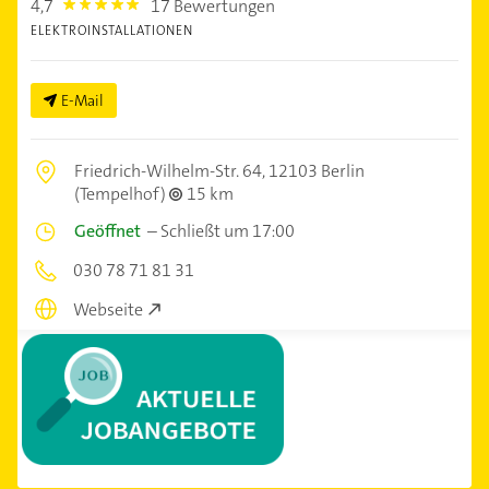
4,7
17 Bewertungen
4.7000003
ELEKTROINSTALLATIONEN
E-Mail
Friedrich-Wilhelm-Str. 64,
12103 Berlin
(Tempelhof)
15 km
Geöffnet
–
Schließt um 17:00
030 78 71 81 31
Webseite