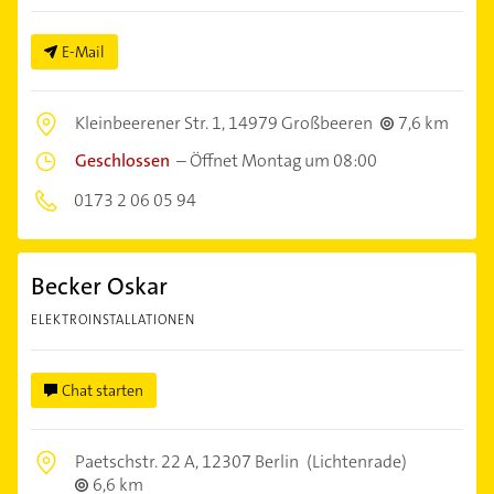
E-Mail
Kleinbeerener Str. 1,
14979 Großbeeren
7,6 km
Geschlossen
–
Öffnet Montag um 08:00
0173 2 06 05 94
Becker Oskar
ELEKTROINSTALLATIONEN
Chat starten
Paetschstr. 22 A,
12307 Berlin
(Lichtenrade)
6,6 km