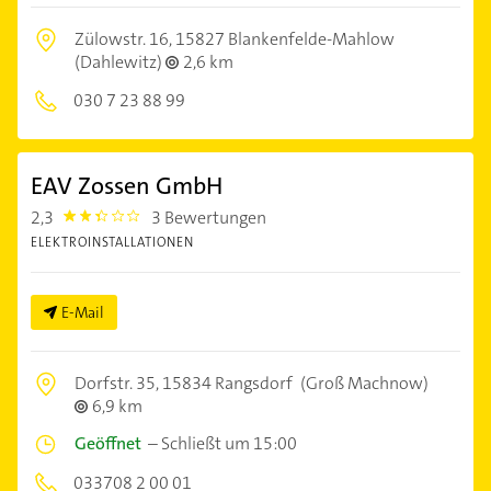
Zülowstr. 16,
15827 Blankenfelde-Mahlow
(Dahlewitz)
2,6 km
030 7 23 88 99
EAV Zossen GmbH
2,3
3 Bewertungen
2.3
ELEKTROINSTALLATIONEN
E-Mail
Dorfstr. 35,
15834 Rangsdorf
(Groß Machnow)
6,9 km
Geöffnet
–
Schließt um 15:00
033708 2 00 01