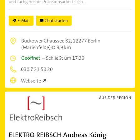
und fachgerechte Präzisionsarbeit - sch...
E-Mail
Chat starten
Buckower Chaussee 82,
12277 Berlin
(Marienfelde)
9,9 km
Geöffnet
–
Schließt um 17:30
030 7 21 50 20
Webseite
AUS DER REGION
ELEKTRO REIBSCH Andreas König