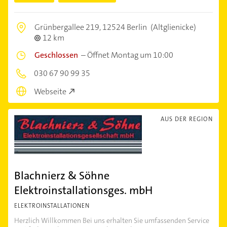
Grünbergallee 219,
12524 Berlin
(Altglienicke)
12 km
Geschlossen
–
Öffnet Montag um 10:00
030 67 90 99 35
Webseite
AUS DER REGION
Blachnierz & Söhne
Elektroinstallationsges. mbH
ELEKTROINSTALLATIONEN
Herzlich Willkommen Bei uns erhalten Sie umfassenden Service