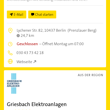
E-Mail
Chat starten
Lychener Str. 82,
10437 Berlin
(Prenzlauer Berg)
24,7 km
Geschlossen
–
Öffnet Montag um 07:00
030 43 73 42 18
Webseite
AUS DER REGION
Griesbach Elektroanlagen