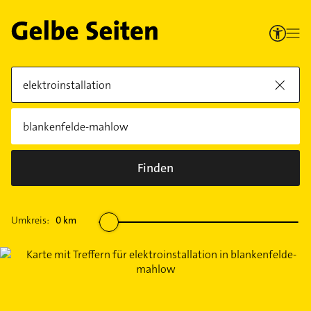
Finden
Umkreis:
0
km