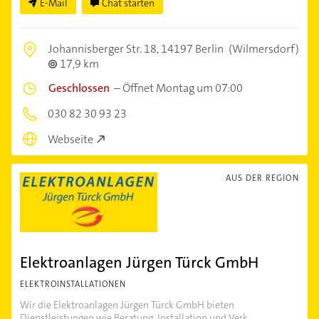
E-Mail
Chat starten
Johannisberger Str. 18,
14197 Berlin
(Wilmersdorf)
17,9 km
Geschlossen
–
Öffnet Montag um 07:00
030 82 30 93 23
Webseite
AUS DER REGION
Elektroanlagen Jürgen Türck GmbH
ELEKTROINSTALLATIONEN
Wir die Elektroanlagen Jürgen Türck GmbH bieten
Dienstleistungen wie Beratung, Installation und Verk...