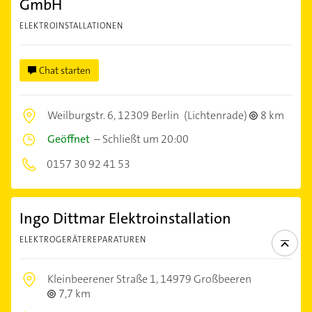
GmbH
ELEKTROINSTALLATIONEN
Chat starten
Weilburgstr. 6,
12309 Berlin
(Lichtenrade)
8 km
Geöffnet
–
Schließt um 20:00
0157 30 92 41 53
Ingo Dittmar Elektroinstallation
ELEKTROGERÄTEREPARATUREN
Kleinbeerener Straße 1,
14979 Großbeeren
7,7 km