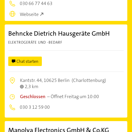
030 66 77 44 63
Webseite
Behncke Dietrich Hausgeräte GmbH
ELEKTROGERÄTE UND -BEDARF
Chat starten
Kantstr. 44,
10625 Berlin
(Charlottenburg)
2,3 km
Geschlossen
–
Öffnet Freitag um 10:00
030 3 12 59 00
Manolya Electronics GmbH & Co.KG