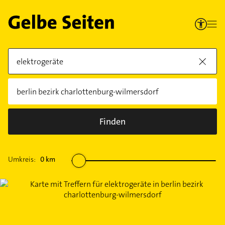
Finden
Umkreis:
0
km