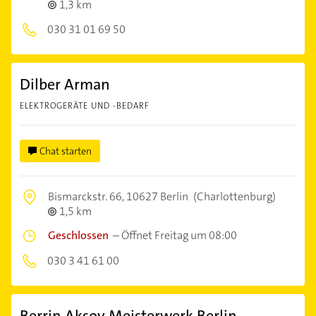
1,3 km
030 31 01 69 50
Dilber Arman
ELEKTROGERÄTE UND -BEDARF
Chat starten
Bismarckstr. 66,
10627 Berlin
(Charlottenburg)
1,5 km
Geschlossen
–
Öffnet Freitag um 08:00
030 3 41 61 00
Berrin Aksoy Meisterwerk Berlin