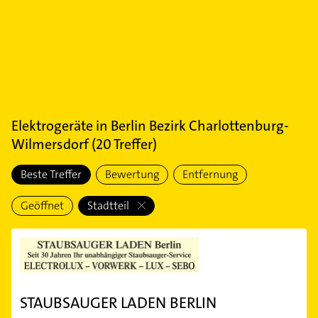
Elektrogeräte
in
Berlin Bezirk Charlottenburg-
Wilmersdorf
(
20
Treffer)
Beste Treffer
Bewertung
Entfernung
Geöffnet
Stadtteil
STAUBSAUGER LADEN BERLIN