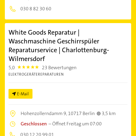
030 8 82 30 60
White Goods Reparatur |
Waschmaschine Geschirrspüler
Reparaturservice | Charlottenburg-
Wilmersdorf
5,0
23 Bewertungen
5.0
ELEKTROGERÄTEREPARATUREN
E-Mail
Hohenzollerndamm 9,
10717 Berlin
3,5 km
Geschlossen
–
Öffnet Freitag um 07:00
030 12 20 99 01