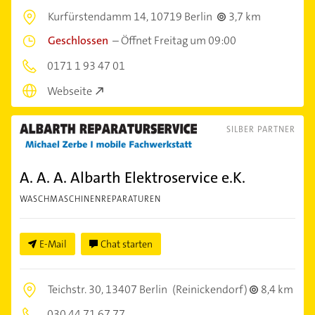
Kurfürstendamm 14,
10719 Berlin
3,7 km
Geschlossen
–
Öffnet Freitag um 09:00
0171 1 93 47 01
Webseite
SILBER PARTNER
A. A. A. Albarth Elektroservice e.K.
WASCHMASCHINENREPARATUREN
E-Mail
Chat starten
Teichstr. 30,
13407 Berlin
(Reinickendorf)
8,4 km
030 44 71 67 77