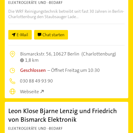
ELEKTROGERÄTE UND -BEDARF
Die WRF Reinigungstechnik betreibt seit fast 30 Jahren in Berlin-
Charlottenburg den Staubsauger Lade...
E-Mail
Chat starten
Bismarckstr. 56,
10627 Berlin
(Charlottenburg)
1,8 km
Geschlossen
–
Öffnet Freitag um 10:30
030 88 49 93 90
Webseite
Leon Klose Bjarne Lenzig und Friedrich
von Bismarck Elektronik
ELEKTROGERÄTE UND -BEDARF