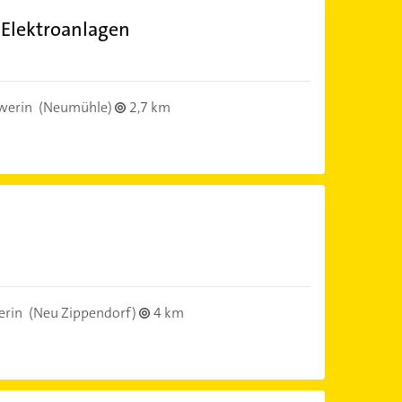
 Elektroanlagen
werin
(Neumühle)
2,7 km
erin
(Neu Zippendorf)
4 km