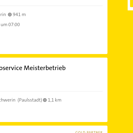
rin
941 m
 um 07:00
oservice Meisterbetrieb
chwerin
(Paulsstadt)
1,1 km
GOLD PARTNER