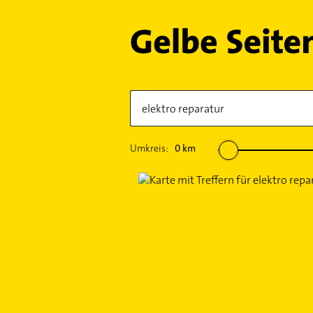
Umkreis:
0
km