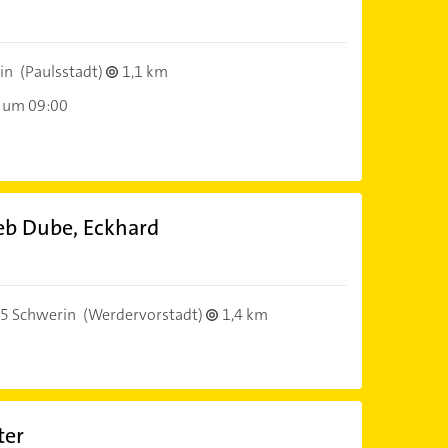
in
(Paulsstadt)
1,1 km
 um 09:00
ieb Dube, Eckhard
5 Schwerin
(Werdervorstadt)
1,4 km
ter