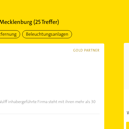
 Mecklenburg
(
25
Treffer)
tfernung
Beleuchtungsanlagen
GOLD PARTNER
ulff inhabergeführte Firma steht mit ihren mehr als 30
W