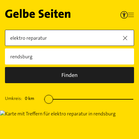
Finden
Umkreis:
0
km