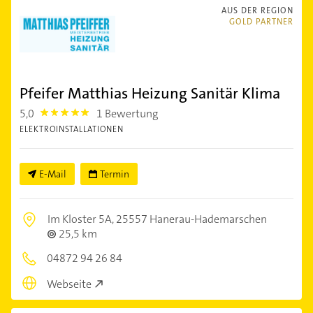
AUS DER REGION
GOLD PARTNER
Pfeifer Matthias Heizung Sanitär Klima
5,0
1 Bewertung
5.0
ELEKTROINSTALLATIONEN
E-Mail
Termin
Im Kloster 5A,
25557 Hanerau-Hademarschen
25,5 km
04872 94 26 84
Webseite