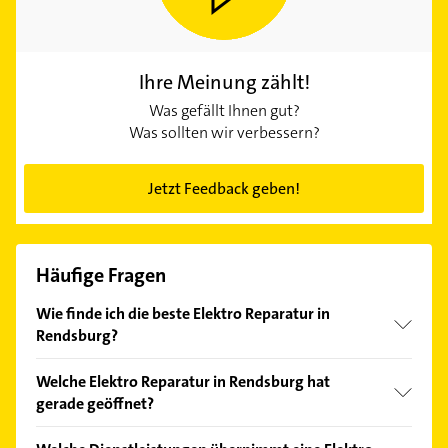
Ihre Meinung zählt!
Was gefällt Ihnen gut?
Was sollten wir verbessern?
Jetzt Feedback geben!
Häufige Fragen
Wie finde ich die beste Elektro Reparatur in
Rendsburg?
Vergleichen Sie alle Anbieter anhand echter
Welche Elektro Reparatur in Rendsburg hat
Kundenmeinungen und profitieren Sie von den
gerade geöffnet?
Empfehlungen. Die Suchergebnisse können Sie sich
einfach nach
Bewertungen
sortiert anzeigen lassen.
Im Anbieter-Bereich finden Sie alle
Öffnungszeiten
.