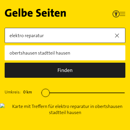
Finden
Umkreis:
0
km