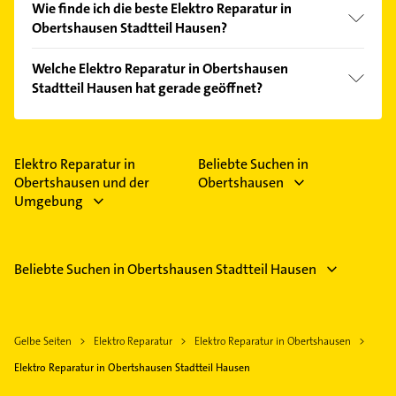
Wie finde ich die beste Elektro Reparatur in
Obertshausen Stadtteil Hausen?
Vergleichen Sie alle Anbieter anhand echter
Welche Elektro Reparatur in Obertshausen
Kundenmeinungen und profitieren Sie von den
Stadtteil Hausen hat gerade geöffnet?
Empfehlungen. Die Suchergebnisse können Sie sich
einfach nach
Bewertungen
sortiert anzeigen lassen.
Im Anbieter-Bereich finden Sie alle
Öffnungszeiten
.
Bitte beachten Sie, dass diese an Sonn- und
Feiertagen abweichen können.
Elektro Reparatur in
Beliebte Suchen in
Obertshausen und der
Obertshausen
Umgebung
Beliebte Suchen in Obertshausen Stadtteil Hausen
Gelbe Seiten
Elektro Reparatur
Elektro Reparatur in Obertshausen
Elektro Reparatur in Obertshausen Stadtteil Hausen