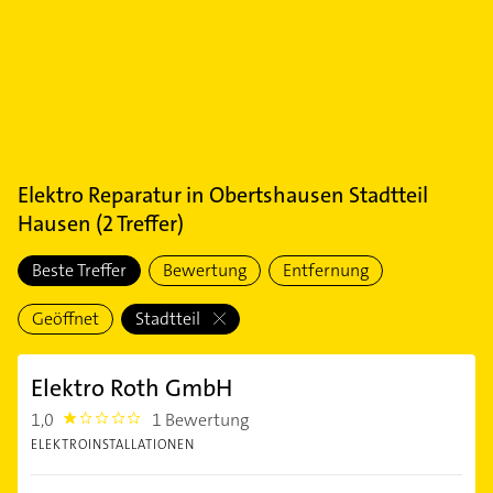
Elektro Reparatur
in
Obertshausen Stadtteil
Hausen
(
2
Treffer)
Beste Treffer
Bewertung
Entfernung
Geöffnet
Stadtteil
Elektro Roth GmbH
1,0
1 Bewertung
1.0
ELEKTROINSTALLATIONEN