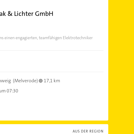
wak & Lichter GmbH
ms einen engagierten, teamfähigen Elektrotechniker
hweig
(Melverode)
17,1 km
 um 07:30
AUS DER REGION