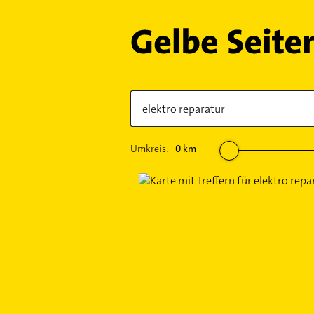
Umkreis:
0
km