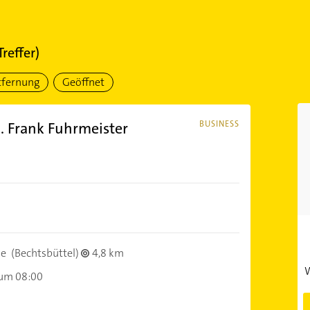
Treffer)
tfernung
Geöffnet
h. Frank Fuhrmeister
BUSINESS
ne
(Bechtsbüttel)
4,8 km
W
 um 08:00