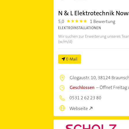
N & L Elektrotechnik No
5,0
1 Bewertung
5.0
ELEKTROINSTALLATIONEN
Wir suchen zur Erweiterung unseres Tea
(w/m/d)
E-Mail
Glogaustr. 10,
38124 Braunsc
Geschlossen
–
Öffnet Freitag
0531 2 62 23 80
Webseite