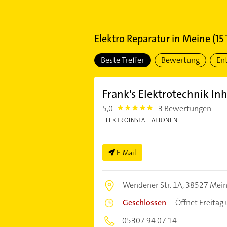
Elektro Reparatur
in
Meine
(
15
Beste Treffer
Bewertung
En
Frank's Elektrotechnik In
5,0
3 Bewertungen
5.0
ELEKTROINSTALLATIONEN
E-Mail
Wendener Str. 1A,
38527 Mei
Geschlossen
–
Öffnet Freitag
05307 94 07 14