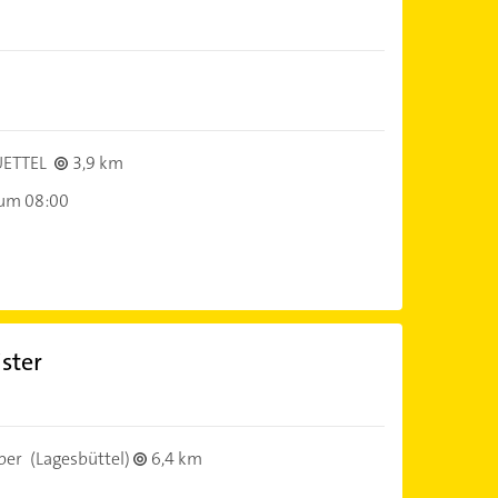
ETTEL
3,9 km
 um 08:00
ster
per
(Lagesbüttel)
6,4 km