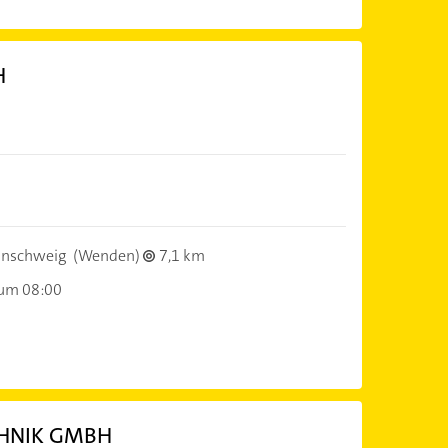
H
unschweig
(Wenden)
7,1 km
 um 08:00
CHNIK GMBH