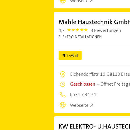
Webseite
Mahle Haustechnik Gmb
4,7
3 Bewertungen
4.7000003
ELEKTROINSTALLATIONEN
E-Mail
Eichendorffstr. 10,
38110 Bra
Geschlossen
–
Öffnet Freitag
0531 7 34 74
Webseite
KW ELEKTRO- U.HAUSTE