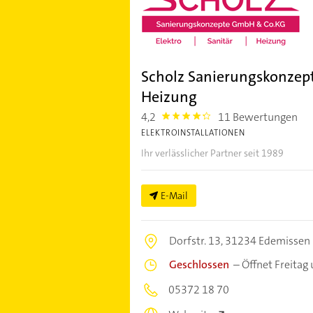
Scholz Sanierungskonzept
Heizung
4,2
11 Bewertungen
4.2000003
ELEKTROINSTALLATIONEN
Ihr verlässlicher Partner seit 1989
E-Mail
Dorfstr. 13,
31234 Edemissen
Geschlossen
–
Öffnet Freitag
05372 18 70