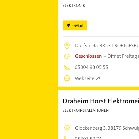
ELEKTRONIK
E-Mail
Dorfstr. 9a,
38531 ROETGESBU
Geschlossen
–
Öffnet Freitag
05304 93 05 55
Webseite
Draheim Horst Elektromei
ELEKTROINSTALLATIONEN
Glockenberg 3,
38179 Schwül
05303 53 74