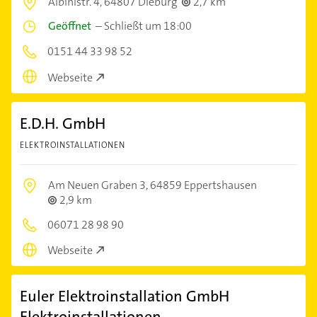
Albinistr. 4,
64807 Dieburg
2,7 km
Geöffnet
–
Schließt um 18:00
0151 44 33 98 52
Webseite
E.D.H. GmbH
ELEKTROINSTALLATIONEN
Am Neuen Graben 3,
64859 Eppertshausen
2,9 km
06071 28 98 90
Webseite
Euler Elektroinstallation GmbH
Elektroinstallationen