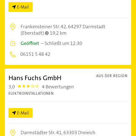
E-Mail
Frankensteiner Str. 42,
64297 Darmstadt
(Eberstadt)
19,2 km
Geöffnet
–
Schließt um 12:30
06151 5 48 42
Hans Fuchs GmbH
AUS DER REGION
3,0
4 Bewertungen
3.0
ELEKTROINSTALLATIONEN
E-Mail
Darmstädter Str. 41,
63303 Dreieich