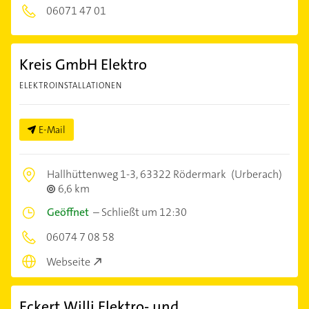
06071 47 01
Kreis GmbH Elektro
ELEKTROINSTALLATIONEN
E-Mail
Hallhüttenweg 1-3,
63322 Rödermark
(Urberach)
6,6 km
Geöffnet
–
Schließt um 12:30
06074 7 08 58
Webseite
Eckert Willi Elektro- und