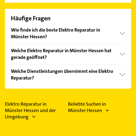
Häufige Fragen
Wie finde ich die beste Elektro Reparatur in
Münster Hessen?
Vergleichen Sie alle Anbieter anhand echter
Welche Elektro Reparatur in Münster Hessen hat
Kundenmeinungen und profitieren Sie von den
gerade geöffnet?
Empfehlungen. Die Suchergebnisse können Sie sich
einfach nach
Bewertungen
sortiert anzeigen lassen.
Im Anbieter-Bereich finden Sie alle
Öffnungszeiten
.
Welche Dienstleistungen übernimmt eine Elektro
Bitte beachten Sie, dass diese an Sonn- und
Reparatur?
Feiertagen abweichen können.
Folgende Leistungen werden angeboten:
Elektroinstallationen.
Elektro Reparatur in
Beliebte Suchen in
Münster Hessen und der
Münster Hessen
Umgebung