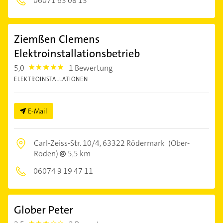
06071 63 08 13
Ziemßen Clemens
Elektroinstallationsbetrieb
5,0
1 Bewertung
5.0
ELEKTROINSTALLATIONEN
E-Mail
Carl-Zeiss-Str. 10/4,
63322 Rödermark
(Ober-
Roden)
5,5 km
06074 9 19 47 11
Glober Peter