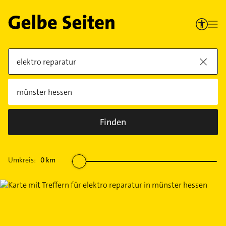
Finden
Umkreis:
0
km