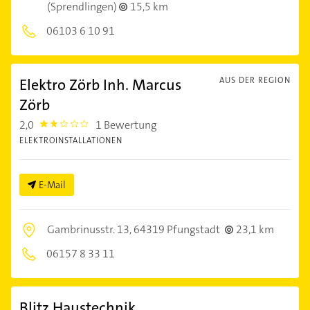
(Sprendlingen)
15,5 km
06103 6 10 91
Elektro Zörb Inh. Marcus
AUS DER REGION
Zörb
2,0
1 Bewertung
2.0
ELEKTROINSTALLATIONEN
E-Mail
Gambrinusstr. 13,
64319 Pfungstadt
23,1 km
06157 8 33 11
Blitz Haustechnik