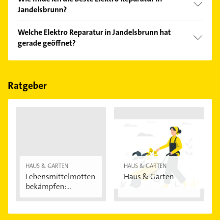
Jandelsbrunn?
Vergleichen Sie alle Anbieter anhand echter
Welche Elektro Reparatur in Jandelsbrunn hat
Kundenmeinungen und profitieren Sie von den
gerade geöffnet?
Empfehlungen. Die Suchergebnisse können Sie sich
einfach nach
Bewertungen
sortiert anzeigen lassen.
Im Anbieter-Bereich finden Sie alle
Öffnungszeiten
.
Bitte beachten Sie, dass diese an Sonn- und
Feiertagen abweichen können.
Ratgeber
HAUS & GARTEN
HAUS & GARTEN
Lebensmittelmotten
Haus & Garten
bekämpfen:...