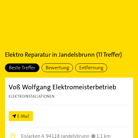
Elektro Reparatur
in
Jandelsbrunn
(
11
Treffer)
Beste Treffer
Bewertung
Entfernung
Voß Wolfgang Elektromeisterbetrieb
ELEKTROINSTALLATIONEN
E-Mail
Eislacken 4,
94118 Jandelsbrunn
1,1 km