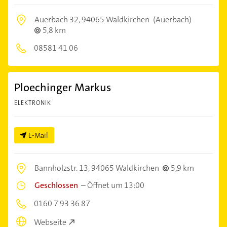
Auerbach 32,
94065 Waldkirchen
(Auerbach)
5,8 km
08581 41 06
Ploechinger Markus
ELEKTRONIK
E-Mail
Bannholzstr. 13,
94065 Waldkirchen
5,9 km
Geschlossen
–
Öffnet um 13:00
0160 7 93 36 87
Webseite