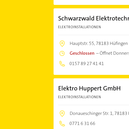
Schwarzwald Elektrotechn
ELEKTROINSTALLATIONEN
Hauptstr. 55,
78183 Hüfingen
Geschlossen
–
Öffnet Donner
0157 89 27 41 41
Elektro Huppert GmbH
ELEKTROINSTALLATIONEN
Donaueschinger Str. 1,
78183 
0771 6 31 66