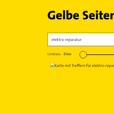
Umkreis:
0
km