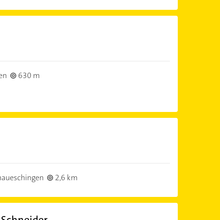
en
630 m
aueschingen
2,6 km
o Schneider