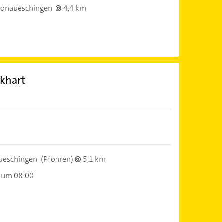
onaueschingen
4,4 km
rkhart
ueschingen
(Pfohren)
5,1 km
 um 08:00