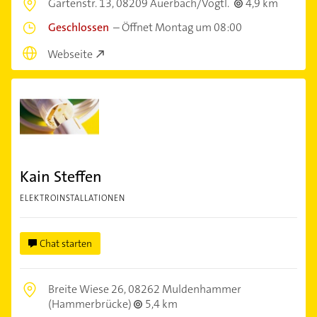
Gartenstr. 13,
08209 Auerbach/Vogtl.
4,9 km
Geschlossen
–
Öffnet Montag um 08:00
Webseite
Kain Steffen
ELEKTROINSTALLATIONEN
Chat starten
Breite Wiese 26,
08262 Muldenhammer
(Hammerbrücke)
5,4 km