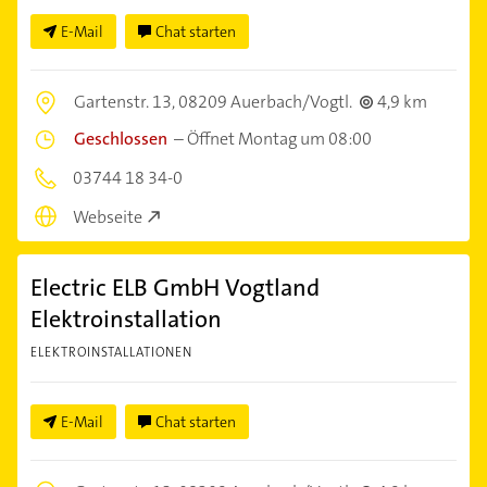
E-Mail
Chat starten
Gartenstr. 13,
08209 Auerbach/Vogtl.
4,9 km
Geschlossen
–
Öffnet Montag um 08:00
03744 18 34-0
Webseite
Electric ELB GmbH Vogtland
Elektroinstallation
ELEKTROINSTALLATIONEN
E-Mail
Chat starten