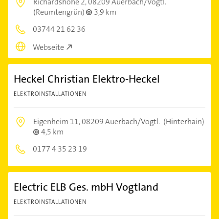
Richardshöhe 2,
08209 Auerbach/Vogtl.
(Reumtengrün)
3,9 km
03744 21 62 36
Webseite
Heckel Christian Elektro-Heckel
ELEKTROINSTALLATIONEN
Eigenheim 11,
08209 Auerbach/Vogtl.
(Hinterhain)
4,5 km
0177 4 35 23 19
Electric ELB Ges. mbH Vogtland
ELEKTROINSTALLATIONEN