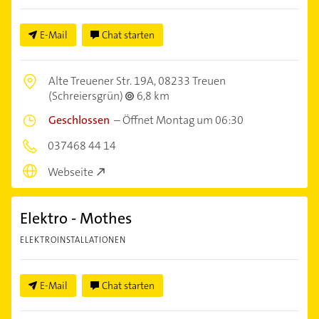
E-Mail
Chat starten
Alte Treuener Str. 19A,
08233 Treuen
(Schreiersgrün)
6,8 km
Geschlossen
–
Öffnet Montag um 06:30
037468 44 14
Webseite
Elektro - Mothes
ELEKTROINSTALLATIONEN
E-Mail
Chat starten