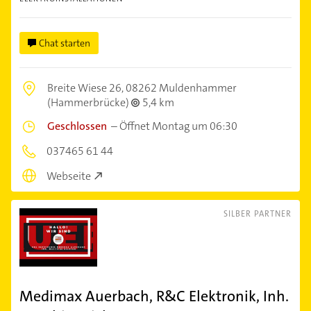
Chat starten
Breite Wiese 26,
08262 Muldenhammer
(Hammerbrücke)
5,4 km
Geschlossen
–
Öffnet Montag um 06:30
037465 61 44
Webseite
SILBER PARTNER
Medimax Auerbach, R&C Elektronik, Inh.