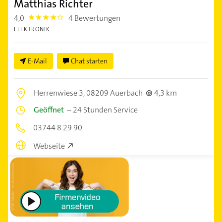
Matthias Richter
4,0
4 Bewertungen
4.0
ELEKTRONIK
E-Mail
Chat starten
Herrenwiese 3,
08209 Auerbach
4,3 km
Geöffnet
–
24 Stunden Service
03744 8 29 90
Webseite