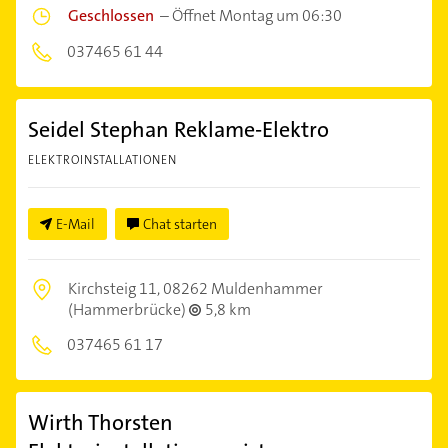
Geschlossen
–
Öffnet Montag um 06:30
037465 61 44
Seidel Stephan Reklame-Elektro
ELEKTROINSTALLATIONEN
E-Mail
Chat starten
Kirchsteig 11,
08262 Muldenhammer
(Hammerbrücke)
5,8 km
037465 61 17
Wirth Thorsten