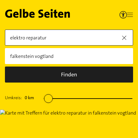
Finden
Umkreis:
0
km