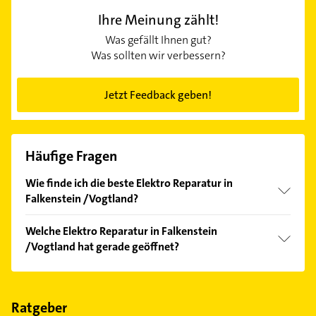
Ihre Meinung zählt!
Was gefällt Ihnen gut?
Was sollten wir verbessern?
Jetzt Feedback geben!
Häufige Fragen
Wie finde ich die beste Elektro Reparatur in
Falkenstein /Vogtland?
Vergleichen Sie alle Anbieter anhand echter
Welche Elektro Reparatur in Falkenstein
Kundenmeinungen und profitieren Sie von den
/Vogtland hat gerade geöffnet?
Empfehlungen. Die Suchergebnisse können Sie sich
einfach nach
Bewertungen
sortiert anzeigen lassen.
Im Anbieter-Bereich finden Sie alle
Öffnungszeiten
.
Bitte beachten Sie, dass diese an Sonn- und
Feiertagen abweichen können.
Ratgeber