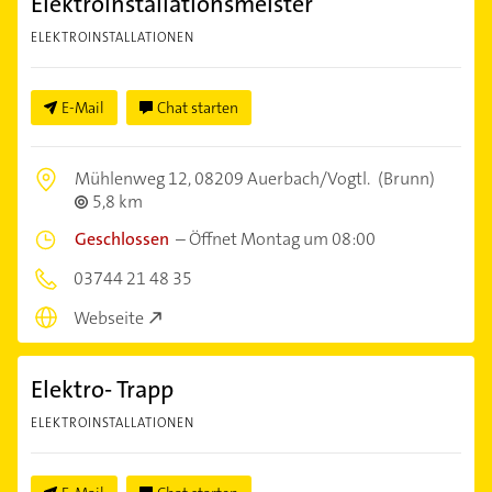
Elektroinstallationsmeister
ELEKTROINSTALLATIONEN
E-Mail
Chat starten
Mühlenweg 12,
08209 Auerbach/Vogtl.
(Brunn)
5,8 km
Geschlossen
–
Öffnet Montag um 08:00
03744 21 48 35
Webseite
Elektro- Trapp
ELEKTROINSTALLATIONEN