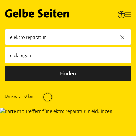
Finden
Umkreis:
0
km