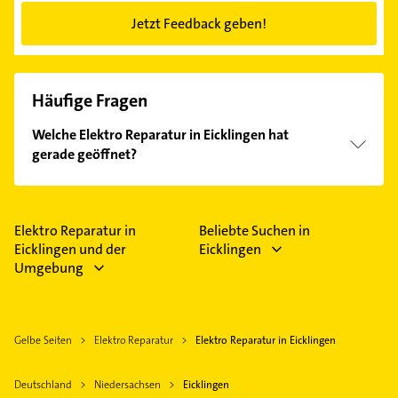
Jetzt Feedback geben!
Häufige Fragen
Welche Elektro Reparatur in Eicklingen hat
gerade geöffnet?
Im Anbieter-Bereich finden Sie alle
Öffnungszeiten
.
Bitte beachten Sie, dass diese an Sonn- und
Feiertagen abweichen können.
Elektro Reparatur in
Beliebte Suchen in
Eicklingen und der
Eicklingen
Umgebung
Gelbe Seiten
Elektro Reparatur
Elektro Reparatur in Eicklingen
Deutschland
Niedersachsen
Eicklingen