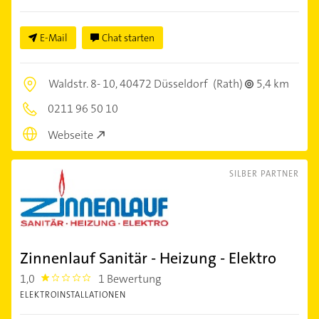
E-Mail
Chat starten
Waldstr. 8- 10,
40472 Düsseldorf
(Rath)
5,4 km
0211 96 50 10
Webseite
SILBER PARTNER
Zinnenlauf Sanitär - Heizung - Elektro
1,0
1 Bewertung
1.0
ELEKTROINSTALLATIONEN