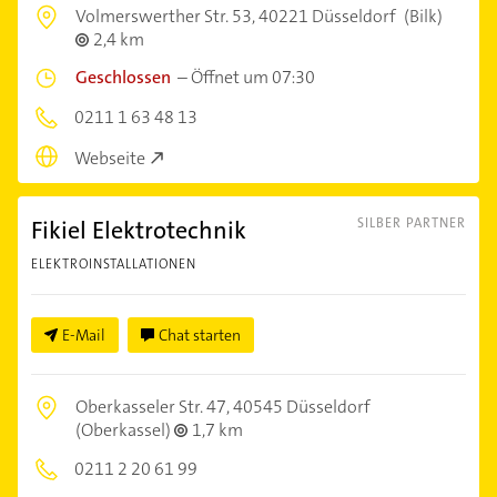
Volmerswerther Str. 53,
40221 Düsseldorf
(Bilk)
2,4 km
Geschlossen
–
Öffnet um 07:30
0211 1 63 48 13
Webseite
Fikiel Elektrotechnik
SILBER PARTNER
ELEKTROINSTALLATIONEN
E-Mail
Chat starten
Oberkasseler Str. 47,
40545 Düsseldorf
(Oberkassel)
1,7 km
0211 2 20 61 99