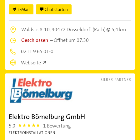
E-Mail
Chat starten
Waldstr. 8-10,
40472 Düsseldorf
(Rath)
5,4 km
Geschlossen
–
Öffnet um 07:30
0211 9 65 01-0
Webseite
SILBER PARTNER
Elektro Bömelburg GmbH
5,0
1 Bewertung
5.0
ELEKTROINSTALLATIONEN