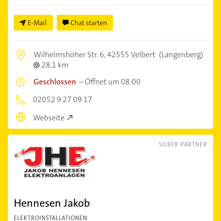
E-Mail
Chat starten
Wilhelmshöher Str. 6,
42555 Velbert
(Langenberg)
28,1 km
Geschlossen
–
Öffnet um 08:00
02052 9 27 09 17
Webseite
SILBER PARTNER
Hennesen Jakob
ELEKTROINSTALLATIONEN