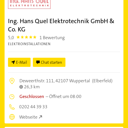
Ing. Hans Quel Elektrotechnik GmbH &
Co. KG
5,0
1 Bewertung
5.0
ELEKTROINSTALLATIONEN
E-Mail
Chat starten
Deweerthstr. 111,
42107 Wuppertal
(Elberfeld)
26,3 km
Geschlossen
–
Öffnet um 08:00
0202 44 39 33
Webseite