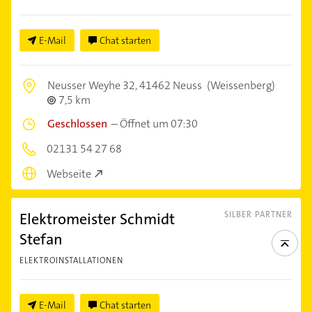
E-Mail
Chat starten
Neusser Weyhe 32,
41462 Neuss
(Weissenberg)
7,5 km
Geschlossen
–
Öffnet um 07:30
02131 54 27 68
Webseite
Elektromeister Schmidt
SILBER PARTNER
Stefan
ELEKTROINSTALLATIONEN
E-Mail
Chat starten