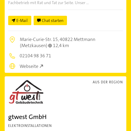
Fachbetrieb mit Rat und Tat zur Seite. Unser ...
E-Mail
Chat starten
Marie-Curie-Str. 15,
40822 Mettmann
(Metzkausen)
12,4 km
02104 98 36 71
Webseite
AUS DER REGION
gtwest GmbH
ELEKTROINSTALLATIONEN