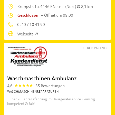
Kruppstr. 1a,
41469 Neuss
(Norf)
8,1 km
Geschlossen
–
Öffnet um 08:00
02137 10 41 90
Webseite
SILBER PARTNER
Waschmaschinen Ambulanz
4,6
35 Bewertungen
4.6
WASCHMASCHINENREPARATUREN
...über 20 Jahre Erfahrung im Hausgeräteservice. Günstig,
kompetent & fair!