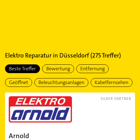
Elektro Reparatur
in
Düsseldorf
(
275
Treffer)
Beste Treffer
Bewertung
Entfernung
Geöffnet
Beleuchtungsanlagen
Kabelfernsehen
SILBER PARTNER
Arnold