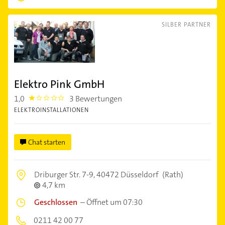
SILBER PARTNER
Elektro Pink GmbH
1,0
3 Bewertungen
1.0
ELEKTROINSTALLATIONEN
Chat starten
Driburger Str. 7-9,
40472 Düsseldorf
(Rath)
4,7 km
Geschlossen
–
Öffnet um 07:30
0211 42 00 77