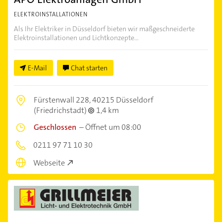
ELEKTROINSTALLATIONEN
Als Ihr Elektriker in Düsseldorf bieten wir maßgeschneiderte
Elektroinstallationen und Lichtkonzepte...
E-Mail
Chat starten
Fürstenwall 228,
40215 Düsseldorf
(Friedrichstadt)
1,4 km
Geschlossen
–
Öffnet um 08:00
0211 97 71 10 30
Webseite