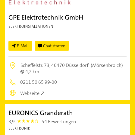
GPE Elektrotechnik GmbH
ELEKTROINSTALLATIONEN
E-Mail
Chat starten
Scheffelstr. 73,
40470 Düsseldorf
(Mörsenbroich)
4,2 km
0211 50 65 99-00
Webseite
EURONICS Granderath
3,9
54 Bewertungen
3.9
ELEKTRONIK