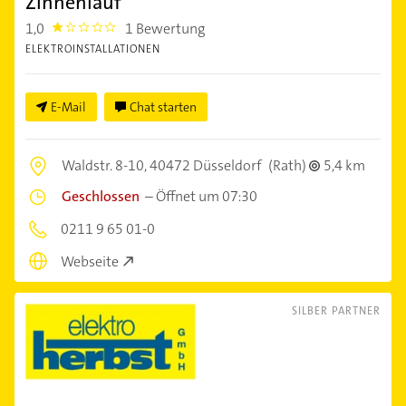
Zinnenlauf
1,0
1 Bewertung
1.0
ELEKTROINSTALLATIONEN
E-Mail
Chat starten
Waldstr. 8-10,
40472 Düsseldorf
(Rath)
5,4 km
Geschlossen
–
Öffnet um 07:30
0211 9 65 01-0
Webseite
SILBER PARTNER