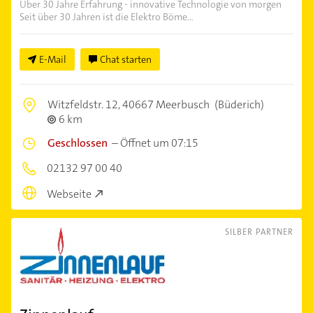
Über 30 Jahre Erfahrung - innovative Technologie von morgen
Seit über 30 Jahren ist die Elektro Böme...
E-Mail
Chat starten
Witzfeldstr. 12,
40667 Meerbusch
(Büderich)
6 km
Geschlossen
–
Öffnet um 07:15
02132 97 00 40
Webseite
SILBER PARTNER