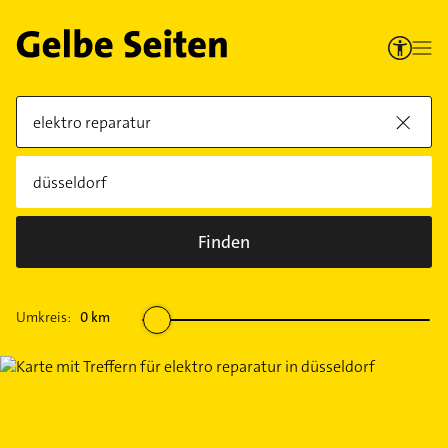
Finden
Umkreis:
0
km