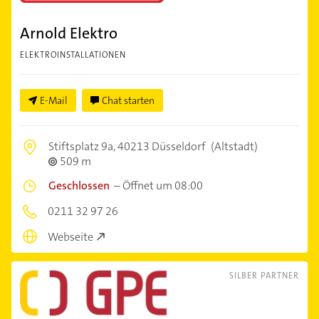
Arnold Elektro
ELEKTROINSTALLATIONEN
E-Mail
Chat starten
Stiftsplatz 9a,
40213 Düsseldorf
(Altstadt)
509 m
Geschlossen
–
Öffnet um 08:00
0211 32 97 26
Webseite
SILBER PARTNER