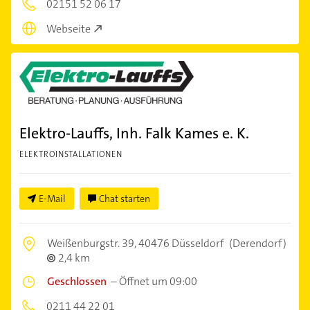
02151 52 06 17
Webseite
Elektro-Lauffs, Inh. Falk Kames e. K.
ELEKTROINSTALLATIONEN
E-Mail
Chat starten
Weißenburgstr. 39,
40476 Düsseldorf
(Derendorf)
2,4 km
Geschlossen
–
Öffnet um 09:00
0211 44 22 01