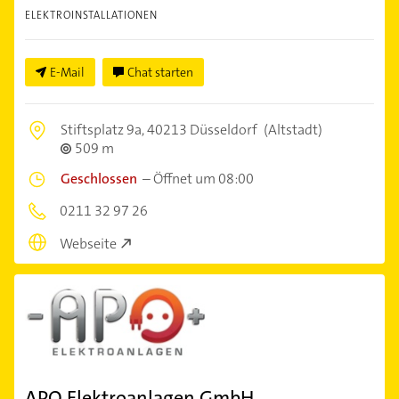
ELEKTROINSTALLATIONEN
E-Mail
Chat starten
Stiftsplatz 9a,
40213 Düsseldorf
(Altstadt)
509 m
Geschlossen
–
Öffnet um 08:00
0211 32 97 26
Webseite
APO Elektroanlagen GmbH