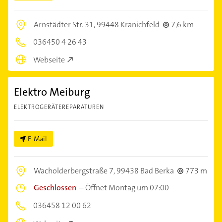
Arnstädter Str. 31,
99448 Kranichfeld
7,6 km
036450 4 26 43
Webseite
Elektro Meiburg
ELEKTROGERÄTEREPARATUREN
E-Mail
Wacholderbergstraße 7,
99438 Bad Berka
773 m
Geschlossen
–
Öffnet Montag um 07:00
036458 12 00 62