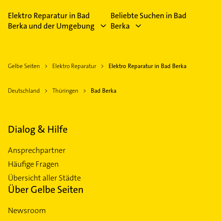
Bitte beachten Sie, dass diese an Sonn- und
Feiertagen abweichen können.
Elektro Reparatur in Bad
Beliebte Suchen in Bad
Berka und der Umgebung
Berka
Gelbe Seiten
Elektro Reparatur
Elektro Reparatur in Bad Berka
Deutschland
Thüringen
Bad Berka
Dialog & Hilfe
Ansprechpartner
Häufige Fragen
Übersicht aller Städte
Über Gelbe Seiten
Newsroom