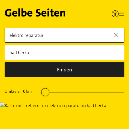
Finden
Umkreis:
0
km