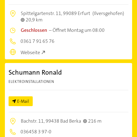
Spittelgartenstr. 11,
99089 Erfurt
(Ilversgehofen)
20,9 km
Geschlossen
–
Öffnet Montag um 08:00
0361 7 91 65 76
Webseite
Schumann Ronald
ELEKTROINSTALLATIONEN
E-Mail
Bachstr. 11,
99438 Bad Berka
216 m
036458 3 97-0