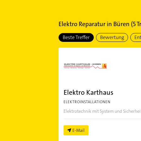
Elektro Reparatur
in
Büren
(
5
Tr
Beste Treffer
Bewertung
En
Elektro Karthaus
ELEKTROINSTALLATIONEN
Elektrotechnik mit System und Sicherhei
E-Mail