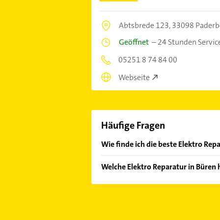
Abtsbrede 123,
33098 Paderb
Geöffnet
–
24 Stunden Servic
05251 8 74 84 00
Webseite
Häufige Fragen
Wie finde ich die beste Elektro Rep
Vergleichen Sie alle Anbieter anha
Welche Elektro Reparatur in Büren 
von den Empfehlungen. Die Sucherg
Bewertungen
sortiert anzeigen lass
Im Anbieter-Bereich finden Sie alle
Sonn- und Feiertagen abweichen k