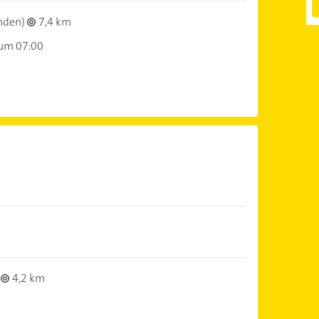
hden)
7,4 km
 um 07:00
4,2 km