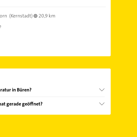
orn
(Kernstadt)
20,9 km
e
aratur in Büren?
nd echter Kundenmeinungen und profitieren Sie
hat gerade geöffnet?
ebnisse können Sie sich einfach nach
en.
Öffnungszeiten
. Bitte beachten Sie, dass diese an
önnen.