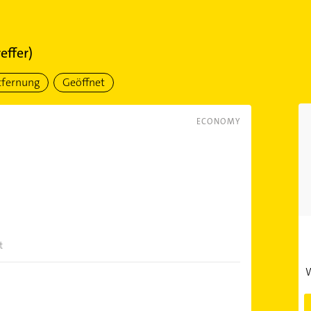
effer)
tfernung
Geöffnet
ECONOMY
t
W