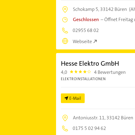
Schokamp 5,
33142 Büren
(A
Geschlossen
–
Öffnet Freitag
02955 68 02
Webseite
Hesse Elektro GmbH
4,0
4 Bewertungen
4.0
ELEKTROINSTALLATIONEN
E-Mail
Antoniusstr. 11,
33142 Büren
0175 5 02 94 62