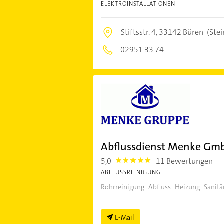
ELEKTROINSTALLATIONEN
Stiftsstr. 4,
33142 Büren
(Ste
02951 33 74
Abflussdienst Menke Gm
5,0
11 Bewertungen
5.0
ABFLUSSREINIGUNG
Rohrreinigung- Abfluss- Heizung- Sanitär -
E-Mail