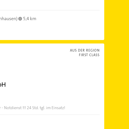
inhausen)
5,4 km
AUS DER REGION
FIRST CLASS
bH
 Notdienst !!! 24 Std. tgl. im Einsatz!