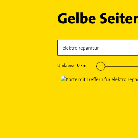
Umkreis:
0
km