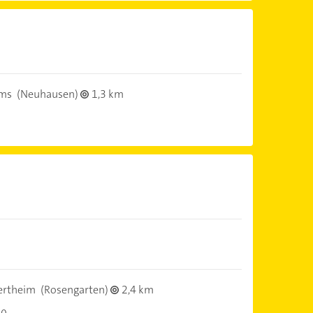
ms
(Neuhausen)
1,3 km
ertheim
(Rosengarten)
2,4 km