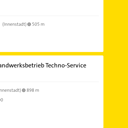
s
(Innenstadt)
505 m
andwerksbetrieb Techno-Service
Innenstadt)
898 m
00