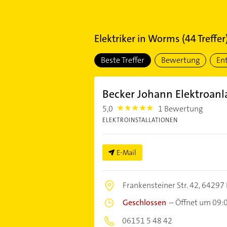
Elektriker
in
Worms
(
44
Treffer
Beste Treffer
Bewertung
En
Becker Johann Elektroa
5,0
1 Bewertung
5.0
ELEKTROINSTALLATIONEN
E-Mail
Frankensteiner Str. 42,
64297 
Geschlossen
–
Öffnet um 09:
06151 5 48 42