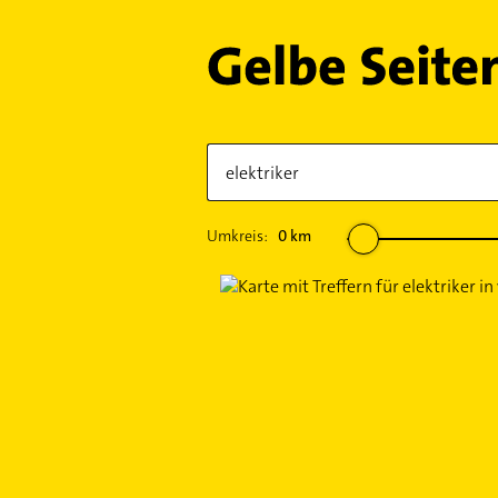
Umkreis:
0
km