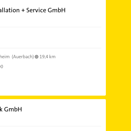
allation + Service GmbH
heim
(Auerbach)
19,4 km
00
ik GmbH