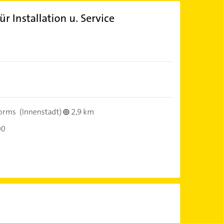
ür Installation u. Service
orms
(Innenstadt)
2,9 km
00