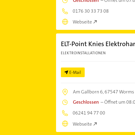
Geschlossen
–
Öffnet um 07:
0176 30 33 73 08
Webseite
ELT-Point Knies Elektroha
ELEKTROINSTALLATIONEN
E-Mail
Am Gallborn 6,
67547 Worms
Geschlossen
–
Öffnet um 08:
06241 94 77 00
Webseite