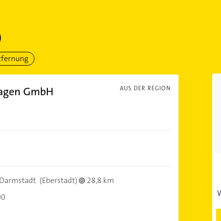
)
tfernung
nlagen GmbH
AUS DER REGION
Darmstadt
(Eberstadt)
28,8 km
W
00