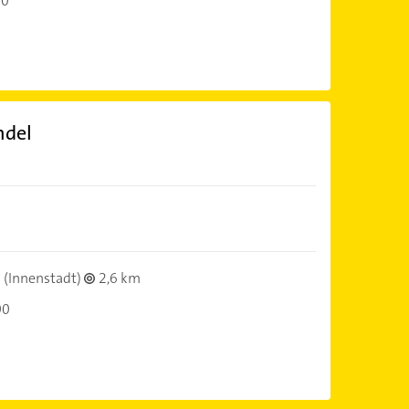
00
ndel
(Innenstadt)
2,6 km
00