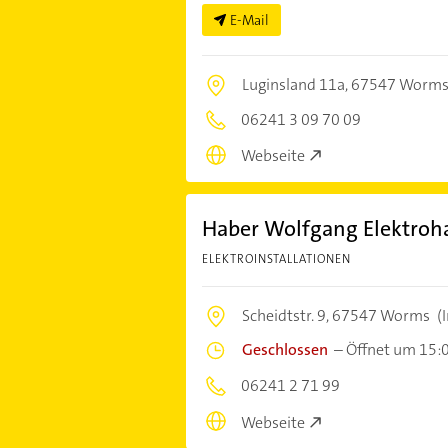
E-Mail
Luginsland 11a,
67547 Worm
06241 3 09 70 09
Webseite
Haber Wolfgang Elektroh
ELEKTROINSTALLATIONEN
Scheidtstr. 9,
67547 Worms
(
Geschlossen
–
Öffnet um 15:
06241 2 71 99
Webseite