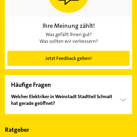
Ihre Meinung zählt!
Was gefällt Ihnen gut?
Was sollten wir verbessern?
Jetzt Feedback geben!
Häufige Fragen
Welcher Elektriker in Weinstadt Stadtteil Schnait
hat gerade geöffnet?
Im Anbieter-Bereich finden Sie alle
Öffnungszeiten
.
Bitte beachten Sie, dass diese an Sonn- und
Feiertagen abweichen können.
Ratgeber