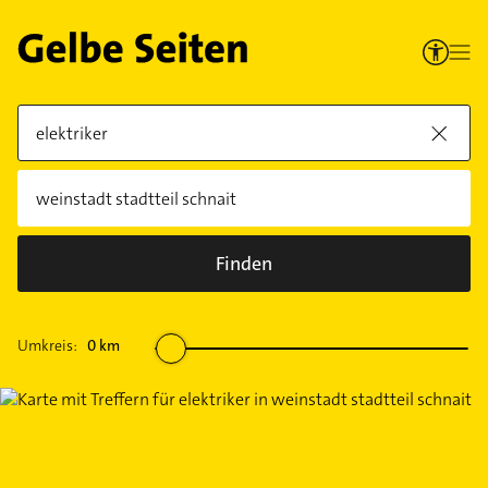
Finden
Umkreis:
0
km