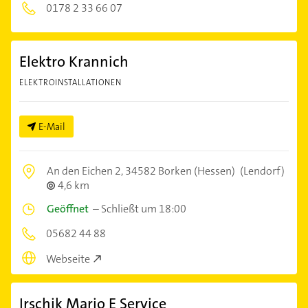
0178 2 33 66 07
Elektro Krannich
ELEKTROINSTALLATIONEN
E-Mail
An den Eichen 2,
34582 Borken (Hessen)
(Lendorf)
4,6 km
Geöffnet
–
Schließt um 18:00
05682 44 88
Webseite
Irschik Mario E Service