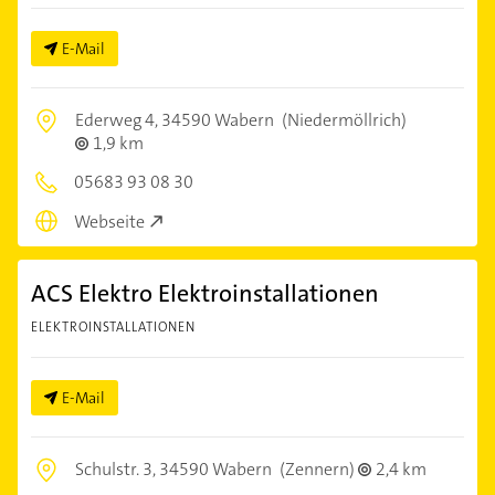
E-Mail
Ederweg 4,
34590 Wabern
(Niedermöllrich)
1,9 km
05683 93 08 30
Webseite
ACS Elektro Elektroinstallationen
ELEKTROINSTALLATIONEN
E-Mail
Schulstr. 3,
34590 Wabern
(Zennern)
2,4 km