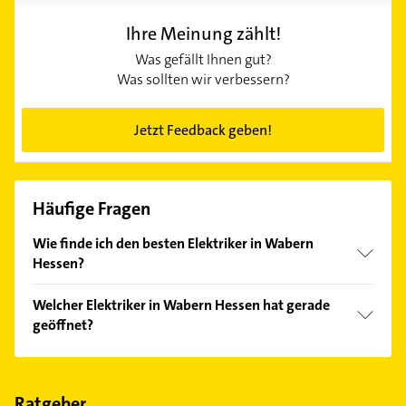
Ihre Meinung zählt!
Was gefällt Ihnen gut?
Was sollten wir verbessern?
Jetzt Feedback geben!
Häufige Fragen
Wie finde ich den besten Elektriker in Wabern
Hessen?
Vergleichen Sie alle Anbieter anhand echter
Welcher Elektriker in Wabern Hessen hat gerade
Kundenmeinungen und profitieren Sie von den
geöffnet?
Empfehlungen. Die Suchergebnisse können Sie sich
einfach nach
Bewertungen
sortiert anzeigen lassen.
Im Anbieter-Bereich finden Sie alle
Öffnungszeiten
.
Bitte beachten Sie, dass diese an Sonn- und
Feiertagen abweichen können.
Ratgeber