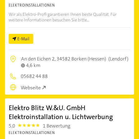
ELEKTROINSTALLATIONEN
Wir als Elektro-Profi garantieren Ihnen beste Qualität. Für
weitere Informationen besuchen Sie bitte...
E-Mail
An den Eichen 2,
34582 Borken (Hessen)
(Lendorf)
4,6 km
05682 44 88
Webseite
Elektro Blitz W.&U. GmbH
Elektroinstallation u. Lichtwerbung
5,0
1 Bewertung
5.0
ELEKTROINSTALLATIONEN