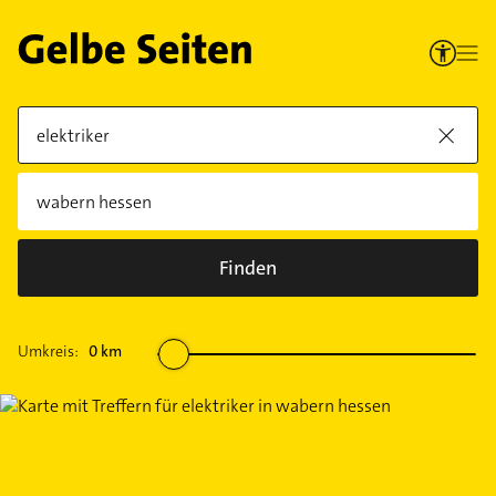
Finden
Umkreis:
0
km