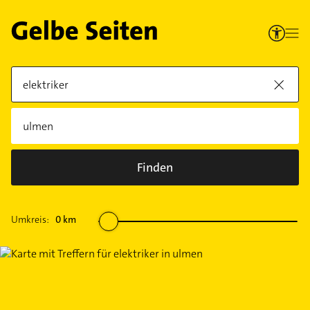
Finden
Umkreis:
0
km