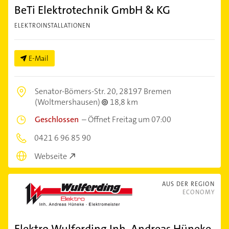
BeTi Elektrotechnik GmbH & KG
ELEKTROINSTALLATIONEN
E-Mail
Senator-Bömers-Str. 20,
28197 Bremen
(Woltmershausen)
18,8 km
Geschlossen
–
Öffnet Freitag um 07:00
0421 6 96 85 90
Webseite
AUS DER REGION
ECONOMY
Elektro Wulferding Inh. Andreas Hüneke