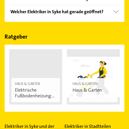
Vergleichen Sie alle Anbieter anhand echter
Welcher Elektriker in Syke hat gerade geöffnet?
Kundenmeinungen und profitieren Sie von den
Empfehlungen. Die Suchergebnisse können Sie sich
Im Anbieter-Bereich finden Sie alle
Öffnungszeiten
.
einfach nach
Bewertungen
sortiert anzeigen lassen.
Bitte beachten Sie, dass diese an Sonn- und
Feiertagen abweichen können.
Ratgeber
HAUS & GARTEN
HAUS & GARTEN
Elektrische
Haus & Garten
Fußbodenheizung:
Vorteile...
Elektriker in Syke und der
Elektriker in Stadtteilen