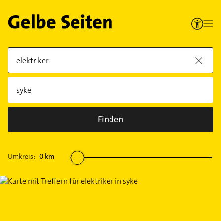
Finden
Umkreis:
0
km