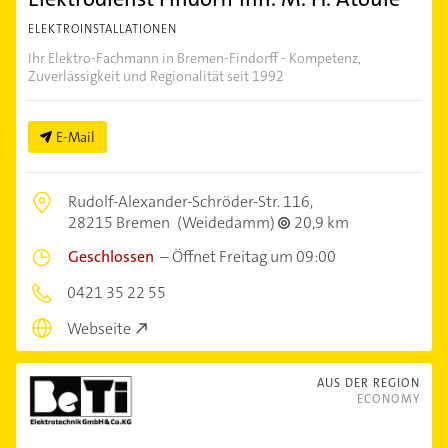
ELEKTROINSTALLATIONEN
Ihr Elektro-Fachmann in Bremen-Findorff - Kompetenz,
Zuverlässigkeit und Regionalität seit 1992
E-Mail
Rudolf-Alexander-Schröder-Str. 116,
28215 Bremen
(Weidedamm)
20,9 km
Geschlossen
–
Öffnet Freitag um 09:00
0421 35 22 55
Webseite
AUS DER REGION
ECONOMY