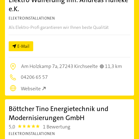
e.K.
ELEKTROINSTALLATIONEN
Als Elektro-Profi garantieren wir Ihnen beste Qualität
E-Mail
Am Holzkamp 7a,
27243 Kirchseelte
11,3 km
04206 65 57
Webseite
Böttcher Tino Energietechnik und
Modernisierungen GmbH
5,0
1 Bewertung
5.0
ELEKTROINSTALLATIONEN