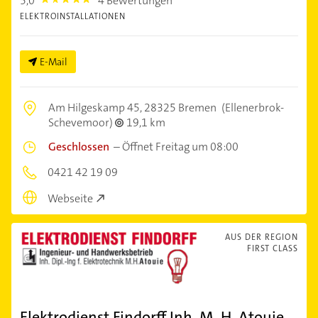
5,0
4 Bewertungen
5.0
ELEKTROINSTALLATIONEN
E-Mail
Am Hilgeskamp 45,
28325 Bremen
(Ellenerbrok-
Schevemoor)
19,1 km
Geschlossen
–
Öffnet Freitag um 08:00
0421 42 19 09
Webseite
AUS DER REGION
FIRST CLASS
Elektrodienst Findorff Inh. M. H. Atouie