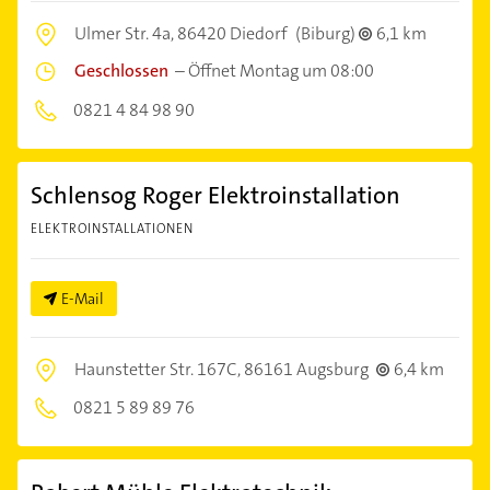
Ulmer Str. 4a,
86420 Diedorf
(Biburg)
6,1 km
Geschlossen
–
Öffnet Montag um 08:00
0821 4 84 98 90
Schlensog Roger Elektroinstallation
ELEKTROINSTALLATIONEN
E-Mail
Haunstetter Str. 167C,
86161 Augsburg
6,4 km
0821 5 89 89 76