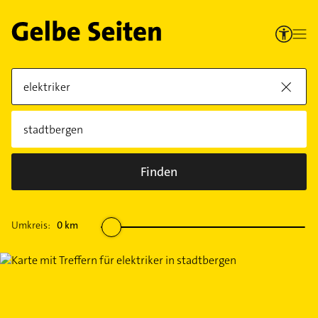
Finden
Umkreis:
0
km