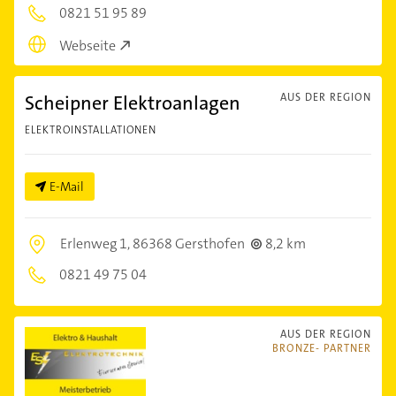
0821 51 95 89
Webseite
Scheipner Elektroanlagen
AUS DER REGION
ELEKTROINSTALLATIONEN
E-Mail
Erlenweg 1,
86368 Gersthofen
8,2 km
0821 49 75 04
AUS DER REGION
BRONZE- PARTNER