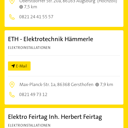
Oberstdorfer Str. 20a,
86163 Augsburg
(Hochzoll)
7,5 km
0821 24 41 55 57
ETH - Elektrotechnik Hämmerle
ELEKTROINSTALLATIONEN
E-Mail
Max-Planck-Str. 1a,
86368 Gersthofen
7,9 km
0821 49 73 12
Elektro Feirtag Inh. Herbert Feirtag
ELEKTROINSTALLATIONEN