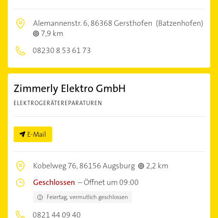
Alemannenstr. 6,
86368 Gersthofen
(Batzenhofen)
7,9 km
08230 8 53 61 73
Zimmerly Elektro GmbH
ELEKTROGERÄTEREPARATUREN
E-Mail
Kobelweg 76,
86156 Augsburg
2,2 km
Geschlossen
–
Öffnet um 09:00
Feiertag, vermutlich geschlossen
0821 44 09 40