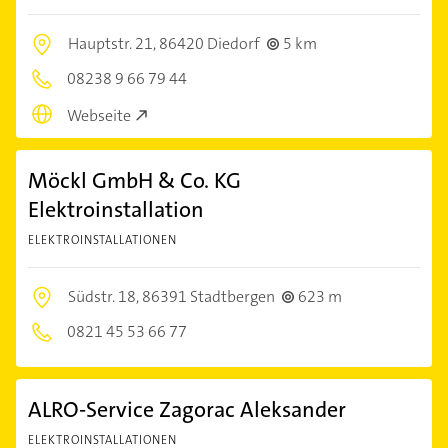
Hauptstr. 21,
86420 Diedorf
5 km
08238 9 66 79 44
Webseite
Möckl GmbH & Co. KG
Elektroinstallation
ELEKTROINSTALLATIONEN
Südstr. 18,
86391 Stadtbergen
623 m
0821 45 53 66 77
ALRO-Service Zagorac Aleksander
ELEKTROINSTALLATIONEN