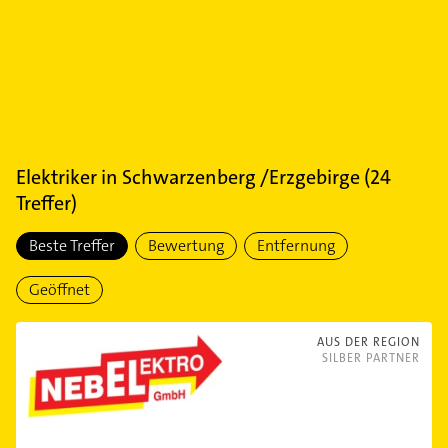
Elektriker
in
Schwarzenberg /Erzgebirge
(
24
Treffer)
Beste Treffer
Bewertung
Entfernung
Geöffnet
AUS DER REGION
SILBER PARTNER