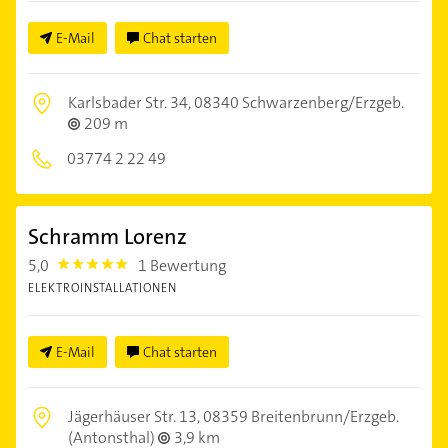
E-Mail
Chat starten
Karlsbader Str. 34,
08340 Schwarzenberg/Erzgeb.
209 m
03774 2 22 49
Schramm Lorenz
5,0
1 Bewertung
5.0
ELEKTROINSTALLATIONEN
E-Mail
Chat starten
Jägerhäuser Str. 13,
08359 Breitenbrunn/Erzgeb.
(Antonsthal)
3,9 km