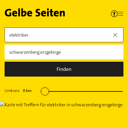
Finden
Umkreis:
0
km