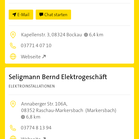
E-Mail
Chat starten
Kapellenstr. 3,
08324 Bockau
6,4 km
03771 4 07 10
Webseite
Seligmann Bernd Elektrogeschäft
ELEKTROINSTALLATIONEN
Annaberger Str. 106A,
08352 Raschau-Markersbach
(Markersbach)
6,8 km
03774 8 13 94