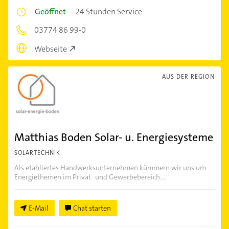
Geöffnet
–
24 Stunden Service
03774 86 99-0
Webseite
AUS DER REGION
Matthias Boden Solar- u. Energiesysteme
SOLARTECHNIK
Als etabliertes Handwerksunternehmen kümmern wir uns um
Energiethemen im Privat- und Gewerbebereich....
E-Mail
Chat starten