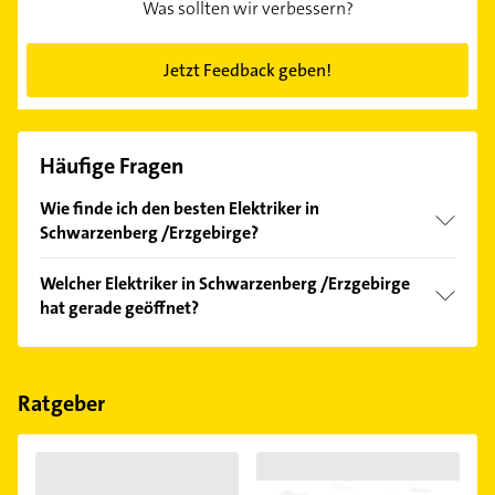
Was sollten wir verbessern?
Jetzt Feedback geben!
Häufige Fragen
Wie finde ich den besten Elektriker in
Schwarzenberg /Erzgebirge?
Vergleichen Sie alle Anbieter anhand echter
Welcher Elektriker in Schwarzenberg /Erzgebirge
Kundenmeinungen und profitieren Sie von den
hat gerade geöffnet?
Empfehlungen. Die Suchergebnisse können Sie sich
einfach nach
Bewertungen
sortiert anzeigen lassen.
Im Anbieter-Bereich finden Sie alle
Öffnungszeiten
.
Bitte beachten Sie, dass diese an Sonn- und
Feiertagen abweichen können.
Ratgeber