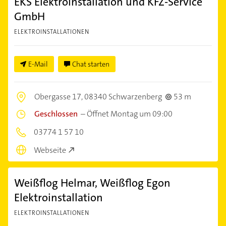
EKS Elektroinstallation und KFZ-Service
GmbH
ELEKTROINSTALLATIONEN
E-Mail
Chat starten
Obergasse 17,
08340 Schwarzenberg
53 m
Geschlossen
–
Öffnet Montag um 09:00
03774 1 57 10
Webseite
Weißflog Helmar, Weißflog Egon
Elektroinstallation
ELEKTROINSTALLATIONEN