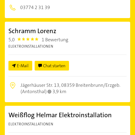
03774 2 31 39
Schramm Lorenz
5,0
1 Bewertung
5.0
ELEKTROINSTALLATIONEN
E-Mail
Chat starten
Jägerhäuser Str. 13,
08359 Breitenbrunn/Erzgeb.
(Antonsthal)
3,9 km
Weißflog Helmar Elektroinstallation
ELEKTROINSTALLATIONEN