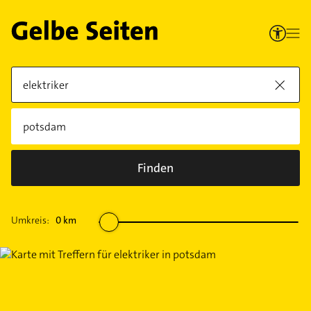
Finden
Umkreis:
0
km