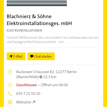
Blachnierz & Söhne
Elektroinstallationsges. mbH
ELEKTROINSTALLATIONEN
Herzlich Willkommen Bei uns erhalten Sie umfassenden Service
und fachgerechte Präzisionsarbeit - sch...
E-Mail
Chat starten
Buckower Chaussee 82,
12277 Berlin
(Marienfelde)
22,3 km
Geschlossen
–
Öffnet um 09:00
030 7 21 50 20
Webseite