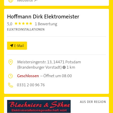
Webseite
Hoffmann Dirk Elektromeister
5,0
1 Bewertung
5.0
ELEKTROINSTALLATIONEN
E-Mail
Meistersingerstr. 13,
14471 Potsdam
(Brandenburger Vorstadt)
1 km
Geschlossen
–
Öffnet um 08:00
0331 2 00 96 76
AUS DER REGION