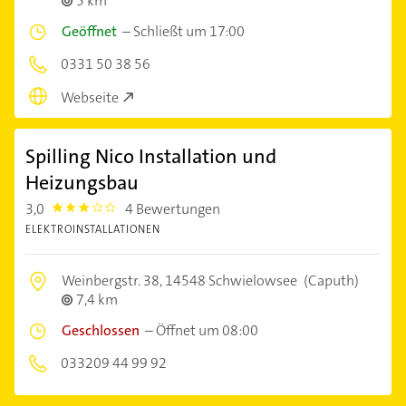
5 km
Geöffnet
–
Schließt um 17:00
0331 50 38 56
Webseite
Spilling Nico Installation und
Heizungsbau
3,0
4 Bewertungen
3.0
ELEKTROINSTALLATIONEN
Weinbergstr. 38,
14548 Schwielowsee
(Caputh)
7,4 km
Geschlossen
–
Öffnet um 08:00
033209 44 99 92