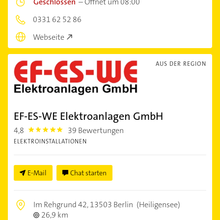
Geschlossen
–
Öffnet um 08:00
0331 62 52 86
Webseite
AUS DER REGION
EF-ES-WE Elektroanlagen GmbH
4,8
39 Bewertungen
4.8
ELEKTROINSTALLATIONEN
E-Mail
Chat starten
Im Rehgrund 42,
13503 Berlin
(Heiligensee)
26,9 km