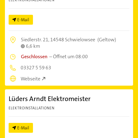
E-Mail
Siedlerstr. 21,
14548 Schwielowsee
(Geltow)
6,6 km
Geschlossen
–
Öffnet um 08:00
03327 5 59 63
Webseite
Lüders Arndt Elektromeister
ELEKTROINSTALLATIONEN
E-Mail