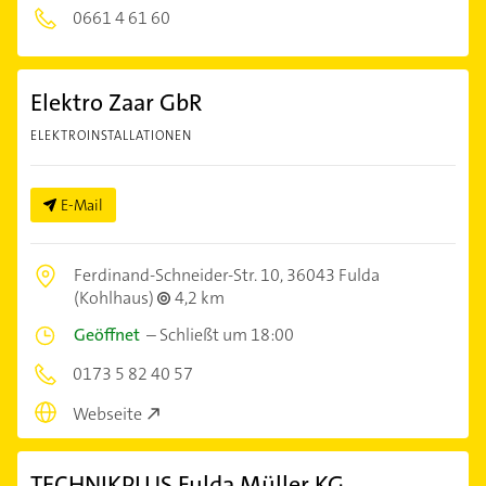
0661 4 61 60
Elektro Zaar GbR
ELEKTROINSTALLATIONEN
E-Mail
Ferdinand-Schneider-Str. 10,
36043 Fulda
(Kohlhaus)
4,2 km
Geöffnet
–
Schließt um 18:00
0173 5 82 40 57
Webseite
TECHNIKPLUS Fulda Müller KG