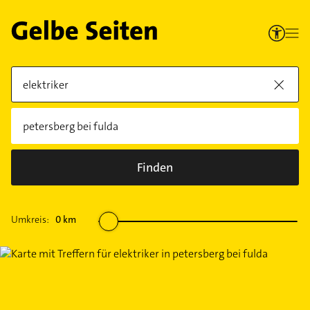
Finden
Umkreis:
0
km