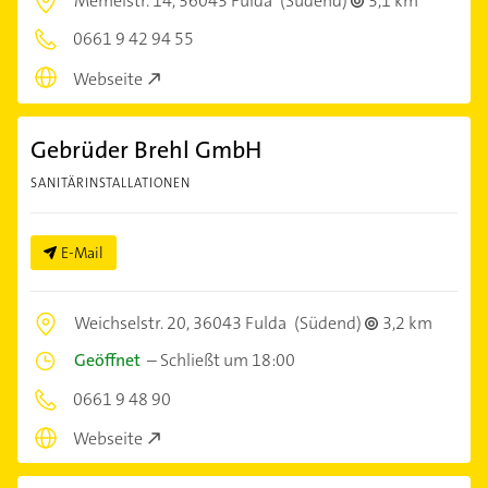
Memelstr. 14,
36043 Fulda
(Südend)
3,1 km
0661 9 42 94 55
Webseite
Gebrüder Brehl GmbH
SANITÄRINSTALLATIONEN
E-Mail
Weichselstr. 20,
36043 Fulda
(Südend)
3,2 km
Geöffnet
–
Schließt um 18:00
0661 9 48 90
Webseite