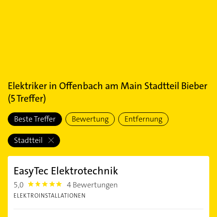
Elektriker
in
Offenbach am Main Stadtteil Bieber
(
5
Treffer)
Beste Treffer
Bewertung
Entfernung
Stadtteil
EasyTec Elektrotechnik
5,0
4 Bewertungen
5.0
ELEKTROINSTALLATIONEN