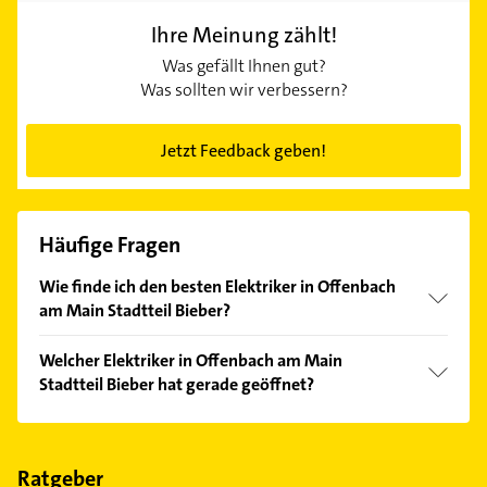
Ihre Meinung zählt!
Was gefällt Ihnen gut?
Was sollten wir verbessern?
Jetzt Feedback geben!
Häufige Fragen
Wie finde ich den besten Elektriker in Offenbach
am Main Stadtteil Bieber?
Vergleichen Sie alle Anbieter anhand echter
Welcher Elektriker in Offenbach am Main
Kundenmeinungen und profitieren Sie von den
Stadtteil Bieber hat gerade geöffnet?
Empfehlungen. Die Suchergebnisse können Sie sich
einfach nach
Bewertungen
sortiert anzeigen lassen.
Im Anbieter-Bereich finden Sie alle
Öffnungszeiten
.
Bitte beachten Sie, dass diese an Sonn- und
Feiertagen abweichen können.
Ratgeber