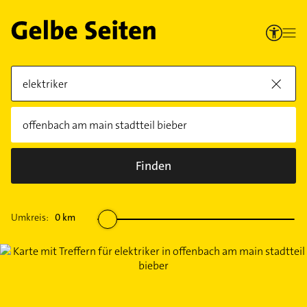
Finden
Umkreis:
0
km