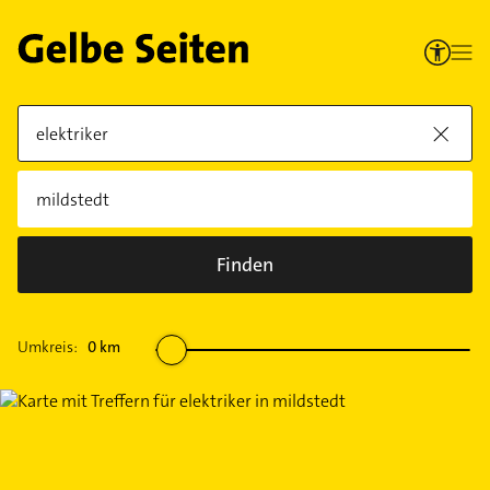
Finden
Umkreis:
0
km