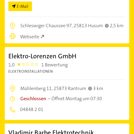
E-Mail
Schleswiger Chaussee 97,
25813 Husum
2,5 km
Webseite
Elektro-Lorenzen GmbH
1,0
1 Bewertung
1.0
ELEKTROINSTALLATIONEN
Mühlenberg 11,
25873 Rantrum
3 km
Geschlossen
–
Öffnet Montag um 07:30
04848 2 01
Vladimir Barbe Elektrotechnik