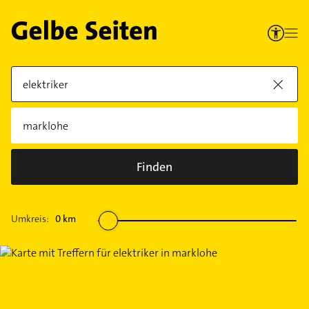
Finden
Umkreis:
0
km