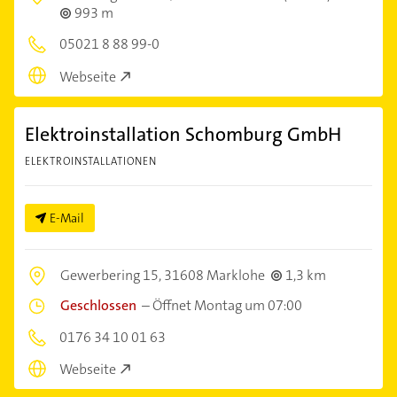
993 m
05021 8 88 99-0
Webseite
Elektroinstallation Schomburg GmbH
ELEKTROINSTALLATIONEN
E-Mail
Gewerbering 15,
31608 Marklohe
1,3 km
Geschlossen
–
Öffnet Montag um 07:00
0176 34 10 01 63
Webseite