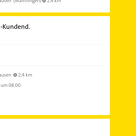
ausen
(Mainflingen)
2,4 km
.-Kundend.
ausen
2,4 km
 um 08:00