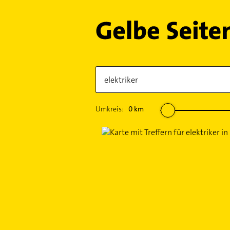
Umkreis:
0
km