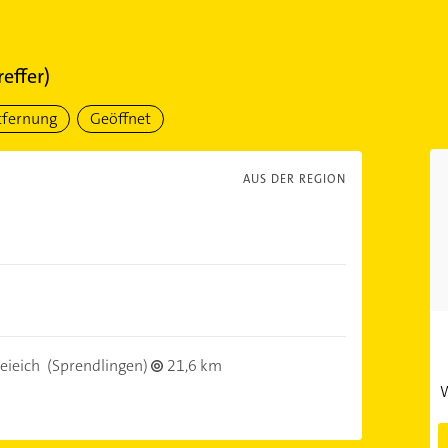
reffer)
tfernung
Geöffnet
AUS DER REGION
eieich
(Sprendlingen)
21,6 km
W