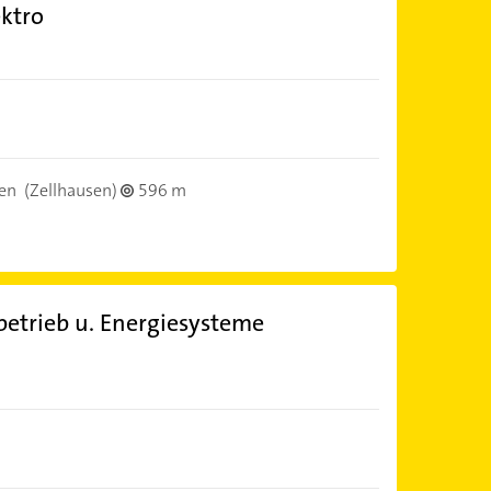
ektro
en
(Zellhausen)
596 m
etrieb u. Energiesysteme