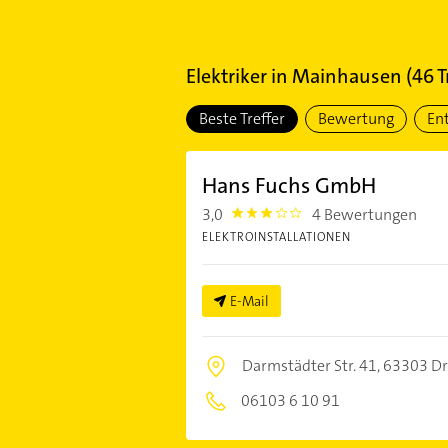
Elektriker
in
Mainhausen
(
46
T
Beste Treffer
Bewertung
En
Hans Fuchs GmbH
3,0
4 Bewertungen
3.0
ELEKTROINSTALLATIONEN
E-Mail
Darmstädter Str. 41,
63303 Dr
06103 6 10 91