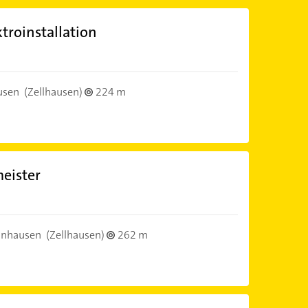
troinstallation
usen
(Zellhausen)
224 m
eister
inhausen
(Zellhausen)
262 m