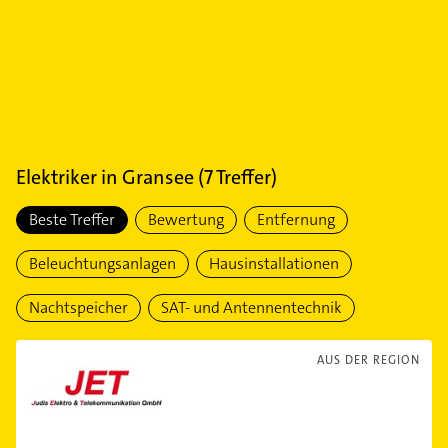
Elektriker
in
Gransee
(
7
Treffer)
Beste Treffer
Bewertung
Entfernung
Beleuchtungsanlagen
Hausinstallationen
Nachtspeicher
SAT- und Antennentechnik
AUS DER REGION