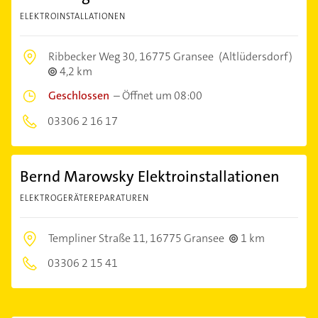
ELEKTROINSTALLATIONEN
Ribbecker Weg 30,
16775 Gransee
(Altlüdersdorf)
4,2 km
Geschlossen
–
Öffnet um 08:00
03306 2 16 17
Bernd Marowsky Elektroinstallationen
ELEKTROGERÄTEREPARATUREN
Templiner Straße 11,
16775 Gransee
1 km
03306 2 15 41