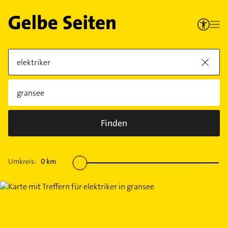
Finden
Umkreis:
0
km