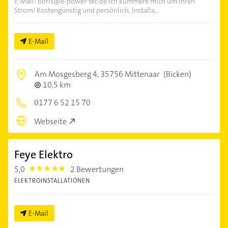
E-Mail:
boris@e-power-tec.de
Ich kümmere mich um Ihren
Strom! Kostengünstig und persönlich. Installa...
E-Mail
Am Mosgesberg 4,
35756 Mittenaar
(Bicken)
10,5 km
0177 6 52 15 70
Webseite
Feye Elektro
5,0
2 Bewertungen
5.0
ELEKTROINSTALLATIONEN
E-Mail