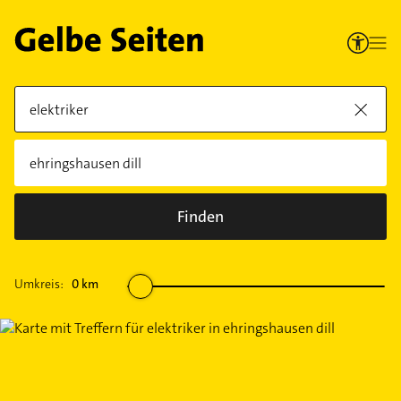
Finden
Umkreis:
0
km