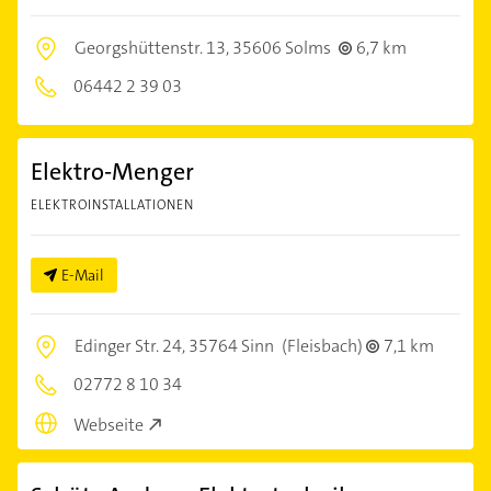
Georgshüttenstr. 13,
35606 Solms
6,7 km
06442 2 39 03
Elektro-Menger
ELEKTROINSTALLATIONEN
E-Mail
Edinger Str. 24,
35764 Sinn
(Fleisbach)
7,1 km
02772 8 10 34
Webseite