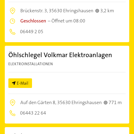
Brückenstr. 3,
35630 Ehringshausen
3,2 km
Geschlossen
–
Öffnet um 08:00
06449 2 05
Öhlschlegel Volkmar Elektroanlagen
ELEKTROINSTALLATIONEN
E-Mail
Auf den Gärten 8,
35630 Ehringshausen
771 m
06443 22 64