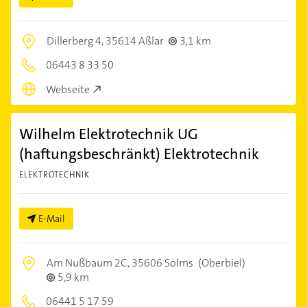
Dillerberg 4,
35614 Aßlar
3,1 km
06443 8 33 50
Webseite
Wilhelm Elektrotechnik UG
(haftungsbeschränkt) Elektrotechnik
ELEKTROTECHNIK
E-Mail
Am Nußbaum 2C,
35606 Solms
(Oberbiel)
5,9 km
06441 5 17 59