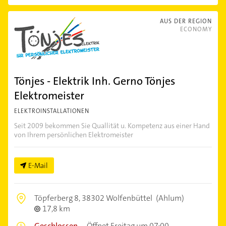
AUS DER REGION
ECONOMY
Tönjes - Elektrik Inh. Gerno Tönjes
Elektromeister
ELEKTROINSTALLATIONEN
Seit 2009 bekommen Sie Quallität u. Kompetenz aus einer Hand
von Ihrem persönlichen Elektromeister
E-Mail
Töpferberg 8,
38302 Wolfenbüttel
(Ahlum)
17,8 km
Geschlossen
–
Öffnet Freitag um 07:00