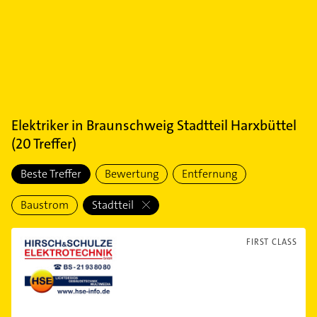
Elektriker
in
Braunschweig Stadtteil Harxbüttel
(
20
Treffer)
Beste Treffer
Bewertung
Entfernung
Baustrom
Stadtteil
FIRST CLASS