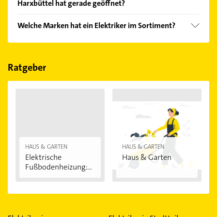
Harxbüttel hat gerade geöffnet?
Empfehlungen. Die Suchergebnisse können Sie sich
einfach nach
Bewertungen
sortiert anzeigen lassen.
Im Anbieter-Bereich finden Sie alle
Öffnungszeiten
.
Welche Marken hat ein Elektriker im Sortiment?
Bitte beachten Sie, dass diese an Sonn- und
Feiertagen abweichen können.
Der Elektriker verkauft Marken wie Berker, Gira,
Ritto, Siedle und Astro.
Ratgeber
HAUS & GARTEN
HAUS & GARTEN
Elektrische
Haus & Garten
Fußbodenheizung:
Vorteile...