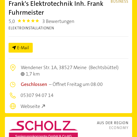
Frank's Elektrotechnik Inh. Frank
BUSINESS
Fuhrmeister
5,0
3 Bewertungen
5.0
ELEKTROINSTALLATIONEN
E-Mail
Wendener Str. 1A,
38527 Meine
(Bechtsbüttel)
1,7 km
Geschlossen
–
Öffnet Freitag um 08:00
05307 94 07 14
Webseite
AUS DER REGION
ECONOMY