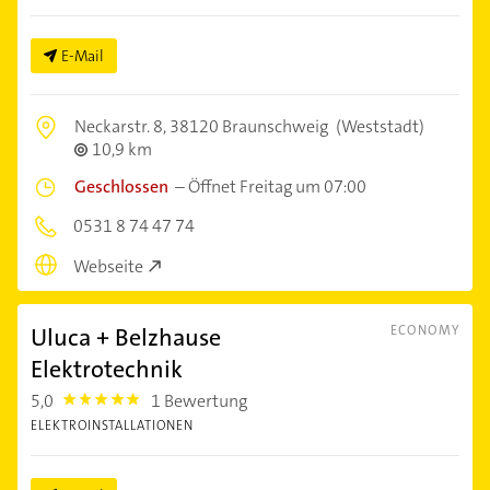
E-Mail
Neckarstr. 8,
38120 Braunschweig
(Weststadt)
10,9 km
Geschlossen
–
Öffnet Freitag um 07:00
0531 8 74 47 74
Webseite
Uluca + Belzhause
ECONOMY
Elektrotechnik
5,0
1 Bewertung
5.0
ELEKTROINSTALLATIONEN