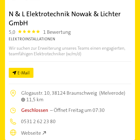
N & L Elektrotechnik Nowak & Lichter
GmbH
5,0
1 Bewertung
5.0
ELEKTROINSTALLATIONEN
Wir suchen zur Erweiterung unseres Teams einen engagierten,
teamfähigen Elektrotechniker (w/m/d)
E-Mail
Glogaustr. 10,
38124 Braunschweig
(Melverode)
11,5 km
Geschlossen
–
Öffnet Freitag um 07:30
0531 2 62 23 80
Webseite