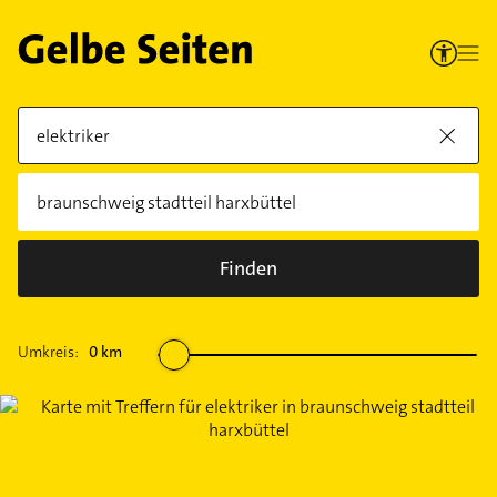
Finden
Umkreis:
0
km