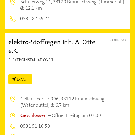
Schülerweg 14,
38120 Braunschweig
(Timmerlah)
12,1 km
0531 87 59 74
elektro-Stoffregen Inh. A. Otte
ECONOMY
e.K.
ELEKTROINSTALLATIONEN
E-Mail
Celler Heerstr. 306,
38112 Braunschweig
(Watenbüttel)
6,7 km
Geschlossen
–
Öffnet Freitag um 07:00
0531 51 10 50