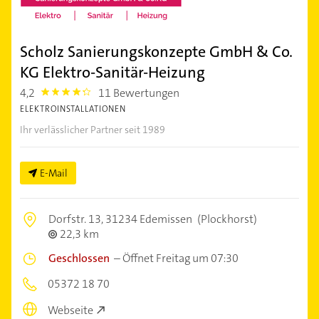
Scholz Sanierungskonzepte GmbH & Co.
KG Elektro-Sanitär-Heizung
4,2
11 Bewertungen
4.2000003
ELEKTROINSTALLATIONEN
Ihr verlässlicher Partner seit 1989
E-Mail
Dorfstr. 13,
31234 Edemissen
(Plockhorst)
22,3 km
Geschlossen
–
Öffnet Freitag um 07:30
05372 18 70
Webseite