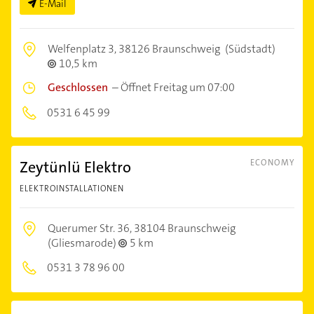
E-Mail
Welfenplatz 3,
38126 Braunschweig
(Südstadt)
10,5 km
Geschlossen
–
Öffnet Freitag um 07:00
0531 6 45 99
Zeytünlü Elektro
ECONOMY
ELEKTROINSTALLATIONEN
Querumer Str. 36,
38104 Braunschweig
(Gliesmarode)
5 km
0531 3 78 96 00