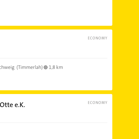
ECONOMY
chweig
(Timmerlah)
1,8 km
Otte e.K.
ECONOMY