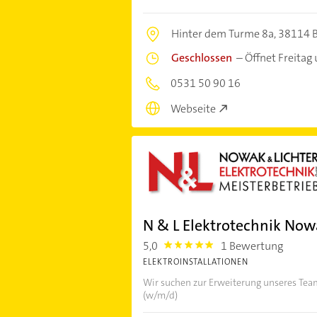
Hinter dem Turme 8a,
38114 
Geschlossen
–
Öffnet Freitag
0531 50 90 16
Webseite
N & L Elektrotechnik No
5,0
1 Bewertung
5.0
ELEKTROINSTALLATIONEN
Wir suchen zur Erweiterung unseres Tea
(w/m/d)