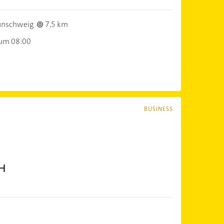
unschweig
7,5 km
 um 08:00
BUSINESS
bH