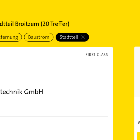
tteil Broitzem
(
20
Treffer)
tfernung
Baustrom
Stadtteil
FIRST CLASS
rotechnik GmbH
W