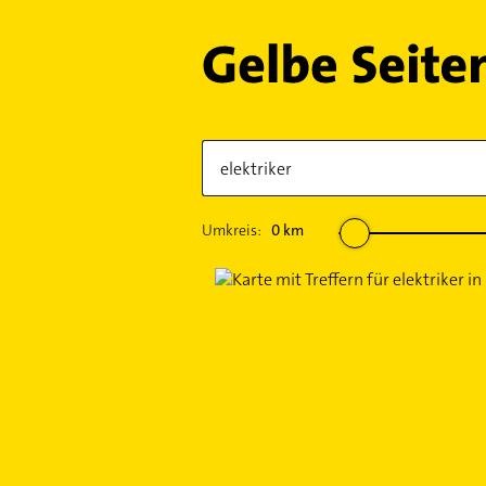
Umkreis:
0
km