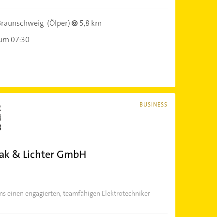
Braunschweig
(Ölper)
5,8 km
 um 07:30
BUSINESS
wak & Lichter GmbH
ms einen engagierten, teamfähigen Elektrotechniker