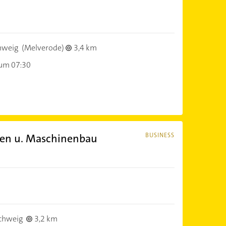
hweig
(Melverode)
3,4 km
 um 07:30
gen u. Maschinenbau
BUSINESS
chweig
3,2 km