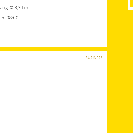
weig
3,3 km
 um 08:00
BUSINESS