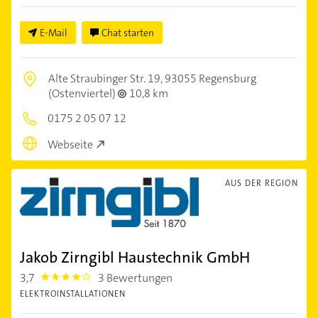
E-Mail
Chat starten
Alte Straubinger Str. 19,
93055 Regensburg
(Ostenviertel)
10,8 km
0175 2 05 07 12
Webseite
AUS DER REGION
Jakob Zirngibl Haustechnik GmbH
3,7
3 Bewertungen
3.7
ELEKTROINSTALLATIONEN