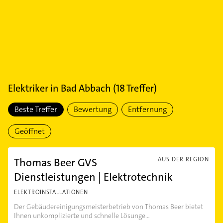
Elektriker
in
Bad Abbach
(
18
Treffer)
Beste Treffer
Bewertung
Entfernung
Geöffnet
Thomas Beer GVS
AUS DER REGION
Dienstleistungen | Elektrotechnik
ELEKTROINSTALLATIONEN
Der Gebäudereinigungsmeisterbetrieb von Thomas Beer bietet
Ihnen unkomplizierte und schnelle Lösunge...