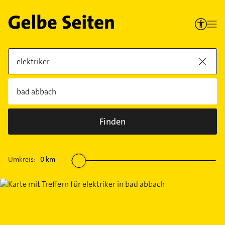
Finden
Umkreis:
0
km