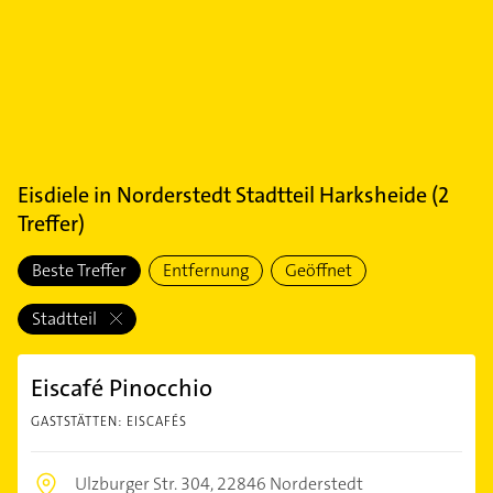
Eisdiele
in
Norderstedt Stadtteil Harksheide
(
2
Treffer)
Beste Treffer
Entfernung
Geöffnet
Stadtteil
Eiscafé Pinocchio
GASTSTÄTTEN: EISCAFÉS
Ulzburger Str. 304,
22846 Norderstedt