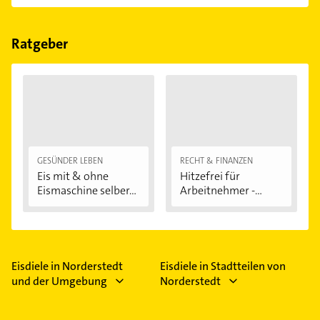
Feiertagen abweichen können.
Das Angebot umfasst unter anderem Eis und Kaffee.
Ratgeber
GESÜNDER LEBEN
RECHT & FINANZEN
Eis mit & ohne
Hitzefrei für
Eismaschine selber...
Arbeitnehmer -
welche...
Eisdiele in Norderstedt
Eisdiele in Stadtteilen von
und der Umgebung
Norderstedt