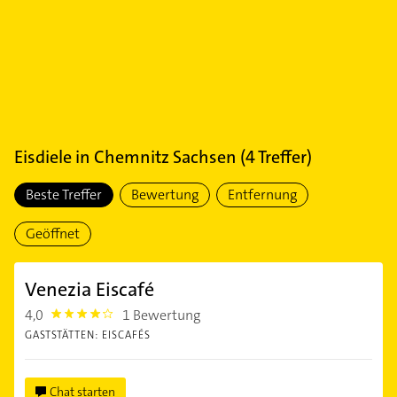
Eisdiele
in
Chemnitz Sachsen
(
4
Treffer)
Beste Treffer
Bewertung
Entfernung
Geöffnet
Venezia Eiscafé
4,0
1 Bewertung
4.0
GASTSTÄTTEN: EISCAFÉS
Chat starten