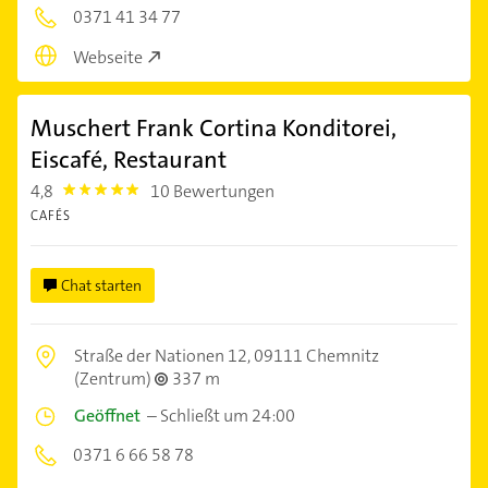
0371 41 34 77
Webseite
Muschert Frank Cortina Konditorei,
Eiscafé, Restaurant
4,8
10 Bewertungen
4.8
CAFÉS
Chat starten
Straße der Nationen 12,
09111 Chemnitz
(Zentrum)
337 m
Geöffnet
–
Schließt um 24:00
0371 6 66 58 78