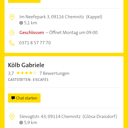
Im Neefepark 3,
09116 Chemnitz
(Kappel)
5,1 km
Geschlossen
–
Öffnet Montag um 09:00
0371 8 57 77 70
Kölb Gabriele
3,7
7 Bewertungen
3.7
GASTSTÄTTEN: EISCAFÉS
Chat starten
Slevogtstr. 43,
09114 Chemnitz
(Glösa-Draisdorf)
5,9 km