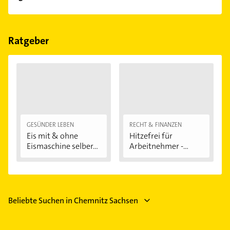
Empfehlungen. Die Suchergebnisse können Sie sich
einfach nach
Bewertungen
sortiert anzeigen lassen.
Im Anbieter-Bereich finden Sie alle
Öffnungszeiten
.
Bitte beachten Sie, dass diese an Sonn- und
Feiertagen abweichen können.
Ratgeber
GESÜNDER LEBEN
RECHT & FINANZEN
Eis mit & ohne
Hitzefrei für
Eismaschine selber...
Arbeitnehmer -
welche...
Beliebte Suchen in Chemnitz Sachsen