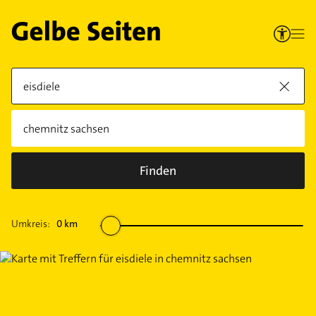
Finden
Umkreis:
0
km