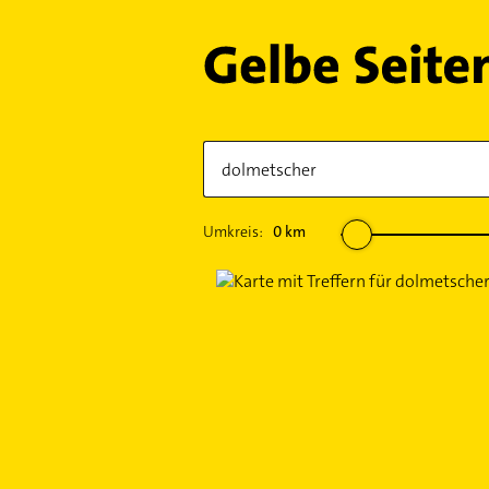
Umkreis:
0
km