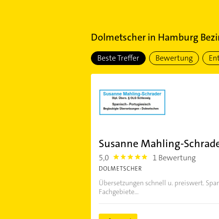
Dolmetscher
in
Hamburg Bezir
Beste Treffer
Bewertung
En
Susanne Mahling-Schrad
5,0
1 Bewertung
5.0
DOLMETSCHER
Übersetzungen schnell u. preiswert. Span
Fachgebiete...