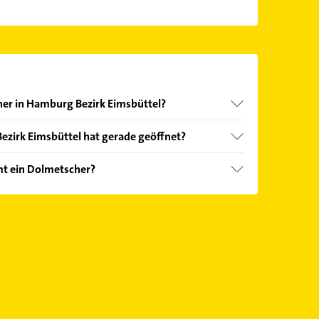
her in Hamburg Bezirk Eimsbüttel?
nd echter Kundenmeinungen und profitieren Sie
zirk Eimsbüttel hat gerade geöffnet?
ebnisse können Sie sich einfach nach
en.
Öffnungszeiten
. Bitte beachten Sie, dass diese an
t ein Dolmetscher?
önnen.
oten: Deutsch, Coaching, Gerichtsdolmetschen,
nesisch.