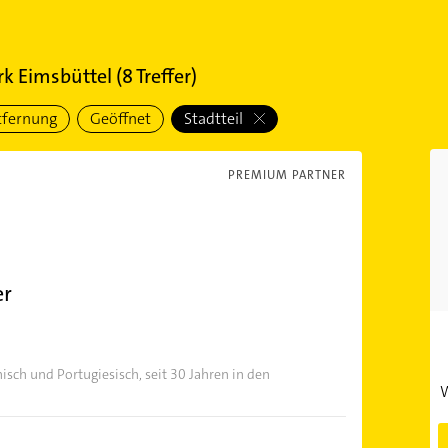
k Eimsbüttel
(
8
Treffer)
tfernung
Geöffnet
Stadtteil
PREMIUM PARTNER
er
isch und Portugiesisch, seit 30 Jahren in den
W