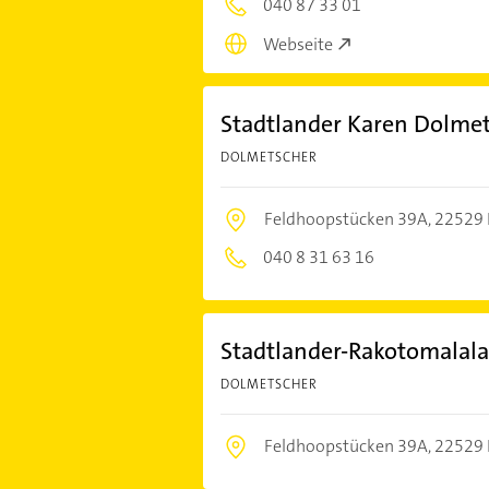
040 87 33 01
Webseite
Stadtlander Karen Dolme
DOLMETSCHER
Feldhoopstücken 39A,
22529
040 8 31 63 16
Stadtlander-Rakotomalal
DOLMETSCHER
Feldhoopstücken 39A,
22529