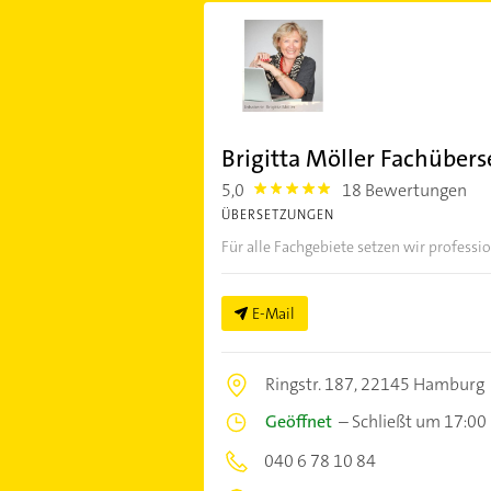
Brigitta Möller Fachüber
5,0
18 Bewertungen
5.0
ÜBERSETZUNGEN
Für alle Fachgebiete setzen wir professio
E-Mail
Ringstr. 187,
22145 Hamburg
Geöffnet
–
Schließt um 17:00
040 6 78 10 84