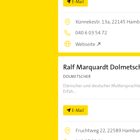
E-Mail
Künnekestr. 13a,
22145 Hamb
040 6 03 54 72
Webseite
Ralf Marquardt Dolmetsc
DOLMETSCHER
Dänischer und deutscher Muttersprachle
Erfah...
E-Mail
Fruchtweg 22,
22589 Hambur