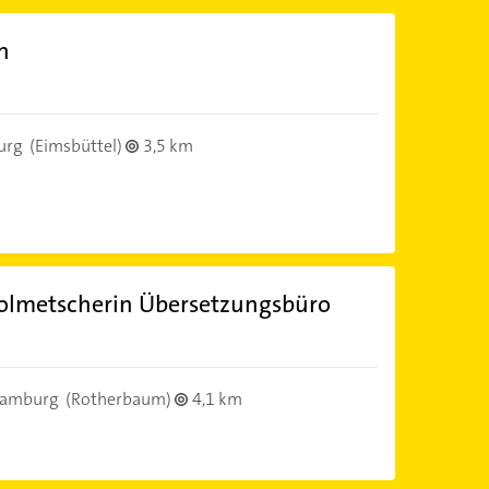
n
urg
(Eimsbüttel)
3,5 km
olmetscherin Übersetzungsbüro
Hamburg
(Rotherbaum)
4,1 km