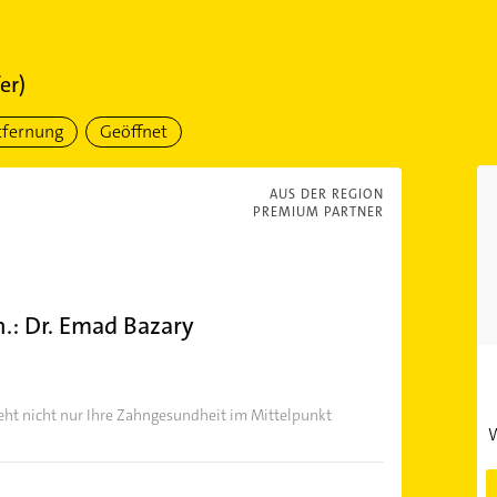
er)
tfernung
Geöffnet
AUS DER REGION
PREMIUM PARTNER
h.: Dr. Emad Bazary
teht nicht nur Ihre Zahngesundheit im Mittelpunkt
W