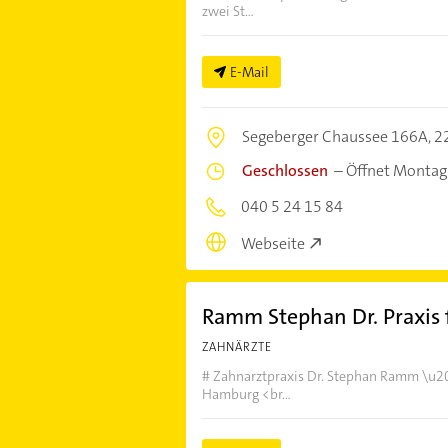
zwei St...
E-Mail
Segeberger Chaussee 166A,
2
Geschlossen
–
Öffnet Montag
040 5 24 15 84
Webseite
Ramm Stephan Dr. Praxis
ZAHNÄRZTE
# Zahnarztpraxis Dr. Stephan Ramm \u20
Hamburg <br...