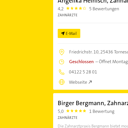
Angelika Heinisch, Zahnä
4,2
5 Bewertungen
4.2000003
ZAHNÄRZTE
E-Mail
Friedrichstr. 10,
25436 Tornes
Geschlossen
–
Öffnet Montag
04122 5 28 01
Webseite
Birger Bergmann, Zahnar
5,0
1 Bewertung
5.0
ZAHNÄRZTE
Die Zahnarztpraxis Bergmann bietet mo