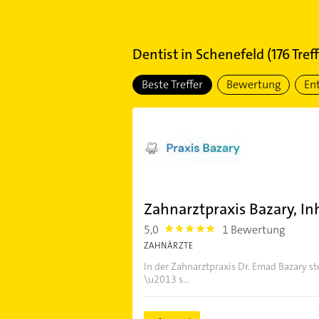
Dentist
in
Schenefeld
(
176
Treff
Beste Treffer
Bewertung
En
Zahnarztpraxis Bazary, In
5,0
1 Bewertung
5.0
ZAHNÄRZTE
In der Zahnarztpraxis Dr. Emad Bazary s
\u2013 s...