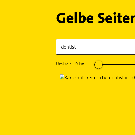
Umkreis:
0
km