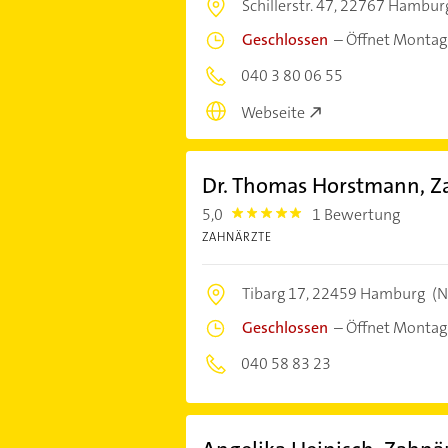
Schillerstr. 47,
22767 Hambur
Geschlossen
–
Öffnet Montag
040 3 80 06 55
Webseite
Dr. Thomas Horstmann, Z
5,0
1 Bewertung
5.0
ZAHNÄRZTE
Tibarg 17,
22459 Hamburg
(N
Geschlossen
–
Öffnet Montag
040 58 83 23