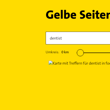
Umkreis:
0
km