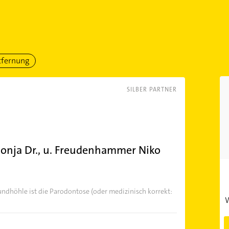
tfernung
SILBER PARTNER
Sonja Dr., u. Freudenhammer Niko
ndhöhle ist die Parodontose (oder medizinisch korrekt:
W