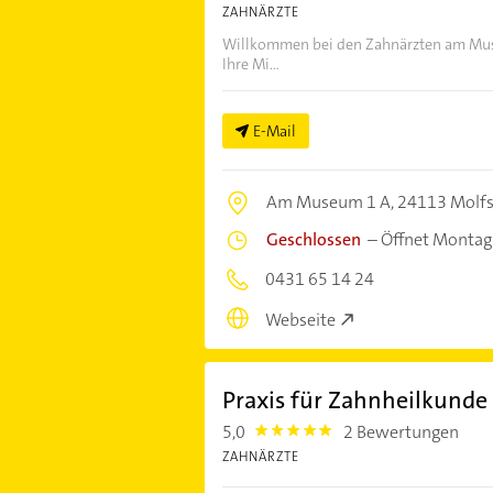
ZAHNÄRZTE
Willkommen bei den Zahnärzten am Museu
Ihre Mi...
E-Mail
Am Museum 1 A,
24113 Molf
Geschlossen
–
Öffnet Montag
0431 65 14 24
Webseite
Praxis für Zahnheilkunde
5,0
2 Bewertungen
5.0
ZAHNÄRZTE