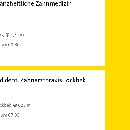
 Ganzheitliche Zahnmedizin
rg
4,3 km
 um 08:30
d.dent. Zahnarztpraxis Fockbek
ckbek
628 m
 um 07:00