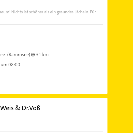
m! Nichts ist schöner als ein gesundes Lächeln. Für
see
(Rammsee)
31 km
 um 08:00
 Weis & Dr.Voß