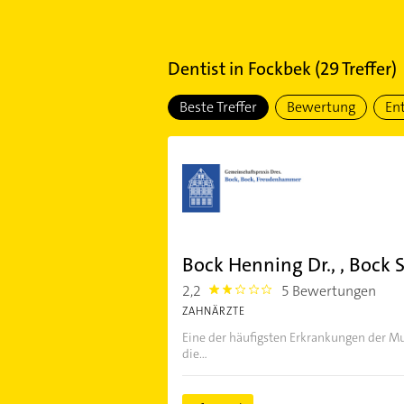
Dentist
in
Fockbek
(
29
Treffer)
Beste Treffer
Bewertung
En
Bock Henning Dr., , Bock 
2,2
5 Bewertungen
2.2
ZAHNÄRZTE
Eine der häufigsten Erkrankungen der Mu
die...