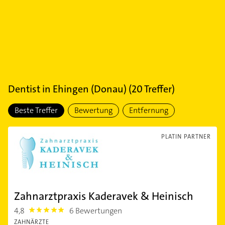
Dentist
in
Ehingen (Donau)
(
20
Treffer)
Beste Treffer
Bewertung
Entfernung
PLATIN PARTNER
Zahnarztpraxis Kaderavek & Heinisch
4,8
6 Bewertungen
4.8
ZAHNÄRZTE