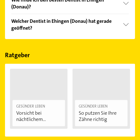
(Donau)?
Vergleichen Sie alle Anbieter anhand echter
Welcher Dentist in Ehingen (Donau) hat gerade
Kundenmeinungen und profitieren Sie von den
geöffnet?
Empfehlungen. Die Suchergebnisse können Sie sich
einfach nach
Bewertungen
sortiert anzeigen lassen.
Im Anbieter-Bereich finden Sie alle
Öffnungszeiten
.
Bitte beachten Sie, dass diese an Sonn- und
Feiertagen abweichen können.
Ratgeber
GESÜNDER LEBEN
GESÜNDER LEBEN
Vorsicht bei
So putzen Sie Ihre
nächtlichem
Zähne richtig
Zähneknirschen:...