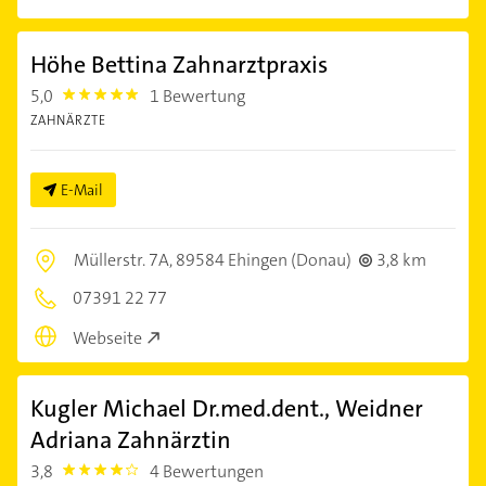
Höhe Bettina Zahnarztpraxis
5,0
1 Bewertung
5.0
ZAHNÄRZTE
E-Mail
Müllerstr. 7A,
89584 Ehingen (Donau)
3,8 km
07391 22 77
Webseite
Kugler Michael Dr.med.dent., Weidner
Adriana Zahnärztin
3,8
4 Bewertungen
3.8