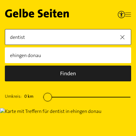
Finden
Umkreis:
0
km