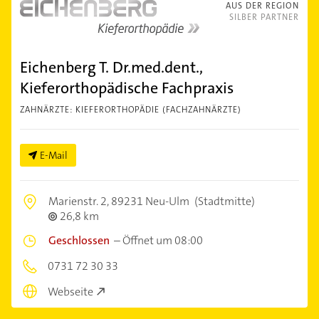
AUS DER REGION
SILBER PARTNER
Eichenberg T. Dr.med.dent.,
Kieferorthopädische Fachpraxis
ZAHNÄRZTE: KIEFERORTHOPÄDIE (FACHZAHNÄRZTE)
E-Mail
Marienstr. 2,
89231 Neu-Ulm
(Stadtmitte)
26,8 km
Geschlossen
–
Öffnet um 08:00
0731 72 30 33
Webseite