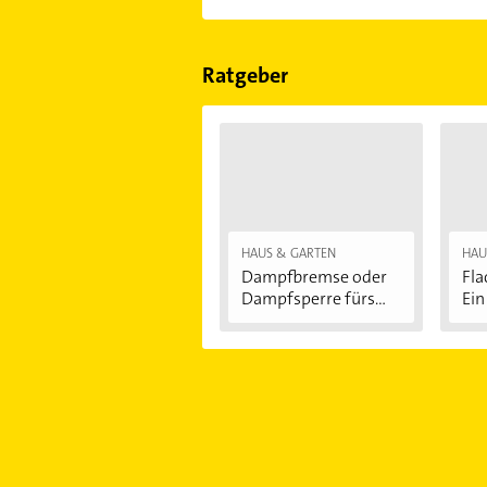
Im Anbieter-Bereich finden Sie alle
Sonn- und Feiertagen abweichen k
Ratgeber
HAUS & GARTEN
HAU
Dampfbremse oder
Fl
Dampfsperre fürs...
Ein 