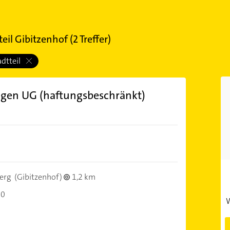
eil Gibitzenhof
(
2
Treffer)
adtteil
gen UG (haftungsbeschränkt)
erg
(Gibitzenhof)
1,2 km
00
W