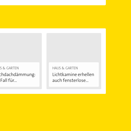
Öffnungszeiten
. Bitte beachten Sie, dass diese an
önnen.
S & GARTEN
HAUS & GARTEN
achdachdämmung:
Lichtkamine erhellen
Fall für...
auch fensterlose...