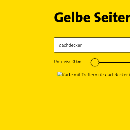
Umkreis:
0
km