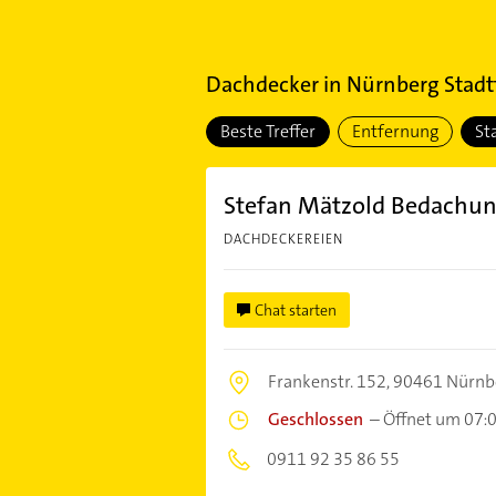
Dachdecker
in
Nürnberg Stadtt
Beste Treffer
Entfernung
St
Stefan Mätzold Bedachun
DACHDECKEREIEN
Chat starten
Frankenstr. 152,
90461 Nürnb
Geschlossen
–
Öffnet um 07:
0911 92 35 86 55