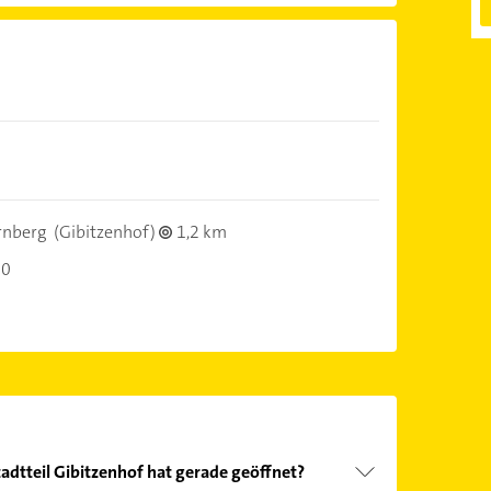
rnberg
(Gibitzenhof)
1,2 km
30
adtteil Gibitzenhof hat gerade geöffnet?