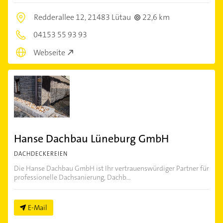
Redderallee 12,
21483 Lütau
22,6 km
04153 55 93 93
Webseite
Hanse Dachbau Lüneburg GmbH
DACHDECKEREIEN
Die Hanse Dachbau GmbH ist Ihr vertrauenswürdiger Partner für
professionelle Dachsanierung, Dachb...
E-Mail