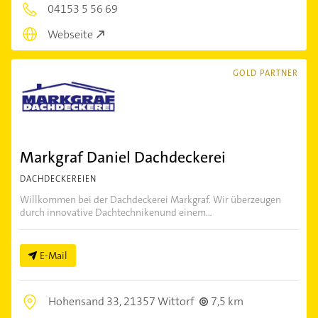
04153 5 56 69
Webseite
GOLD PARTNER
Markgraf Daniel Dachdeckerei
DACHDECKEREIEN
Willkommen bei der Dachdeckerei Markgraf. Wir überzeugen
durch innovative Dachtechnikenund einem...
E-Mail
Hohensand 33,
21357 Wittorf
7,5 km