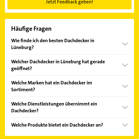
Jetzt Feedback geben!
Häufige Fragen
Wie finde ich den besten Dachdecker in
Lüneburg?
Vergleichen Sie alle Anbieter anhand echter
Welcher Dachdecker in Lüneburg hat gerade
Kundenmeinungen und profitieren Sie von den
geöffnet?
Empfehlungen. Die Suchergebnisse können Sie sich
einfach nach
Bewertungen
sortiert anzeigen lassen.
Im Anbieter-Bereich finden Sie alle
Öffnungszeiten
.
Welche Marken hat ein Dachdecker im
Bitte beachten Sie, dass diese an Sonn- und
Sortiment?
Feiertagen abweichen können.
Der Dachdecker verkauft Marken wie Velux, Braas,
Welche Dienstleistungen übernimmt ein
Hasse und Sohn, Roto und Vedag.
Dachdecker?
Folgende Leistungen werden angeboten:
Welche Produkte bietet ein Dachdecker an?
Dachdeckerei, Dachsanierung, Bedachung,
Dachreinigung und Dachrinnenreinigung.
Das Angebot umfasst unter anderem Dachfenster,