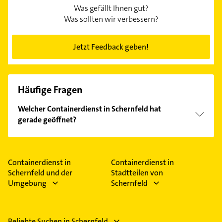
Was gefällt Ihnen gut?
Was sollten wir verbessern?
Jetzt Feedback geben!
Häufige Fragen
Welcher Containerdienst in Schernfeld hat
gerade geöffnet?
Im Anbieter-Bereich finden Sie alle
Öffnungszeiten
.
Bitte beachten Sie, dass diese an Sonn- und
Feiertagen abweichen können.
Containerdienst in
Containerdienst in
Schernfeld und der
Stadtteilen von
Umgebung
Schernfeld
Beliebte Suchen in Schernfeld