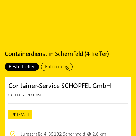
Containerdienst
in
Schernfeld
(
4
Treffer)
Beste Treffer
Entfernung
Container-Service SCHÖPFEL GmbH
CONTAINERDIENSTE
E-Mail
Jurastraße 4,
85132 Schernfeld
2,8 km