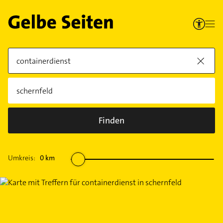
Finden
Umkreis:
0
km