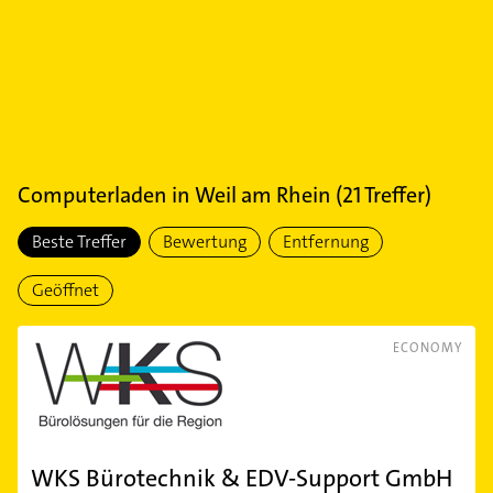
Computerladen
in
Weil am Rhein
(
21
Treffer)
Beste Treffer
Bewertung
Entfernung
Geöffnet
ECONOMY
WKS Bürotechnik & EDV-Support GmbH