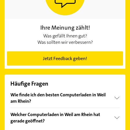
Ihre Meinung zählt!
Was gefällt Ihnen gut?
Was sollten wir verbessern?
Jetzt Feedback geben!
Häufige Fragen
Wie finde ich den besten Computerladen in Weil
am Rhein?
Vergleichen Sie alle Anbieter anhand echter
Welcher Computerladen in Weil am Rhein hat
Kundenmeinungen und profitieren Sie von den
gerade geöffnet?
Empfehlungen. Die Suchergebnisse können Sie sich
einfach nach
Bewertungen
sortiert anzeigen lassen.