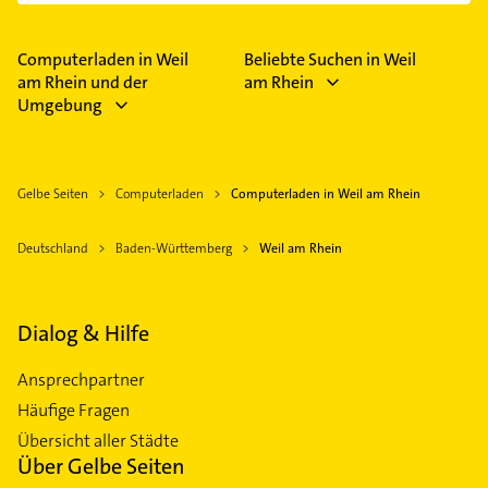
Im Anbieter-Bereich finden Sie alle
Öffnungszeiten
.
Bitte beachten Sie, dass diese an Sonn- und
Feiertagen abweichen können.
Computerladen in Weil
Beliebte Suchen in Weil
am Rhein und der
am Rhein
Umgebung
Gelbe Seiten
Computerladen
Computerladen in Weil am Rhein
Deutschland
Baden-Württemberg
Weil am Rhein
Dialog & Hilfe
Ansprechpartner
Häufige Fragen
Übersicht aller Städte
Über Gelbe Seiten