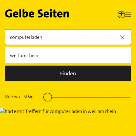
Finden
Umkreis:
0
km