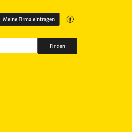
Meine Firma eintragen
Finden