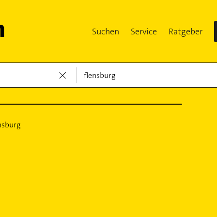
Suchen
Service
Ratgeber