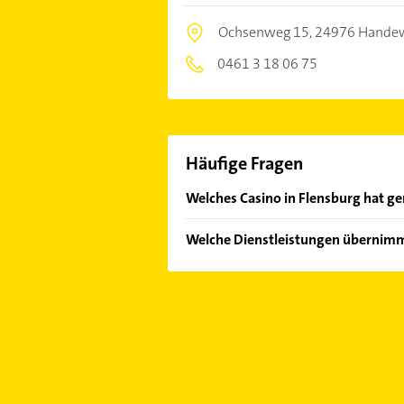
Ochsenweg 15,
24976 Handew
0461 3 18 06 75
Häufige Fragen
Welches Casino in Flensburg hat ge
Im Anbieter-Bereich finden Sie alle
Welche Dienstleistungen übernimm
Sonn- und Feiertagen abweichen k
Folgende Leistungen werden angebo