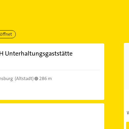
öffnet
H Unterhaltungsgaststätte
nsburg
(Altstadt)
286 m
W