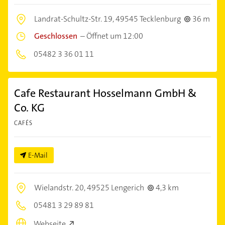
Landrat-Schultz-Str. 19,
49545 Tecklenburg
36 m
Geschlossen
–
Öffnet um 12:00
05482 3 36 01 11
Cafe Restaurant Hosselmann GmbH &
Co. KG
CAFÉS
E-Mail
Wielandstr. 20,
49525 Lengerich
4,3 km
05481 3 29 89 81
Webseite