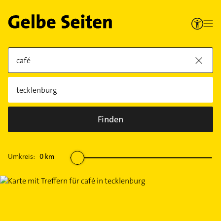
Finden
Umkreis:
0
km