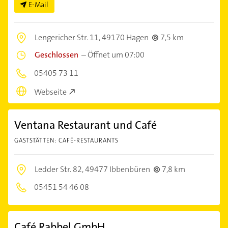
E-Mail
Lengericher Str. 11,
49170 Hagen
7,5 km
Geschlossen
–
Öffnet um 07:00
05405 73 11
Webseite
Ventana Restaurant und Café
GASTSTÄTTEN: CAFÉ-RESTAURANTS
Ledder Str. 82,
49477 Ibbenbüren
7,8 km
05451 54 46 08
Café Rabbel GmbH