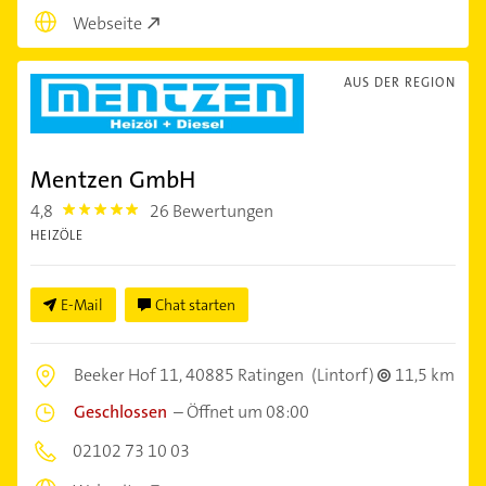
Webseite
AUS DER REGION
Mentzen GmbH
4,8
26 Bewertungen
4.8
HEIZÖLE
E-Mail
Chat starten
Beeker Hof 11,
40885 Ratingen
(Lintorf)
11,5 km
Geschlossen
–
Öffnet um 08:00
02102 73 10 03