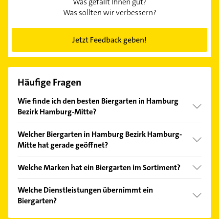
Was gefällt Ihnen gut?
Was sollten wir verbessern?
Jetzt Feedback geben!
Häufige Fragen
Wie finde ich den besten Biergarten in Hamburg
Bezirk Hamburg-Mitte?
Vergleichen Sie alle Anbieter anhand echter
Welcher Biergarten in Hamburg Bezirk Hamburg-
Kundenmeinungen und profitieren Sie von den
Mitte hat gerade geöffnet?
Empfehlungen. Die Suchergebnisse können Sie sich
einfach nach
Bewertungen
sortiert anzeigen lassen.
Im Anbieter-Bereich finden Sie alle
Öffnungszeiten
.
Welche Marken hat ein Biergarten im Sortiment?
Bitte beachten Sie, dass diese an Sonn- und
Feiertagen abweichen können.
Der Biergarten verkauft Marken wie 10
Welche Dienstleistungen übernimmt ein
verschiedene Biersorten.
Biergarten?
Folgende Leistungen werden angeboten: