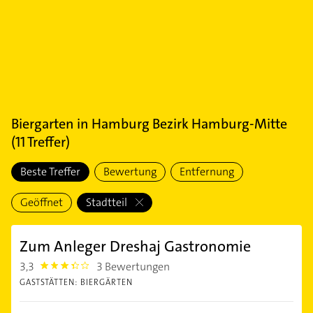
Biergarten
in
Hamburg Bezirk Hamburg-Mitte
(
11
Treffer)
Beste Treffer
Bewertung
Entfernung
Geöffnet
Stadtteil
Zum Anleger Dreshaj Gastronomie
3,3
3 Bewertungen
3.3
GASTSTÄTTEN: BIERGÄRTEN