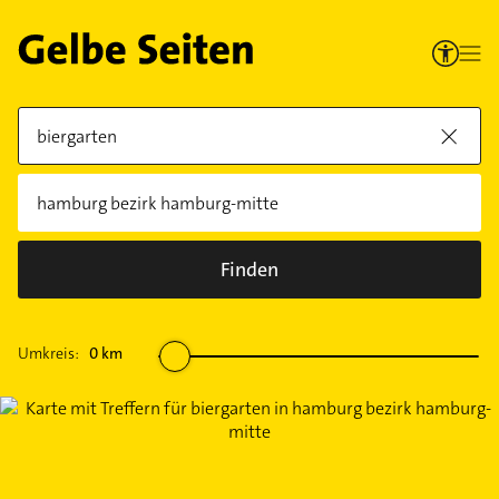
Finden
Umkreis:
0
km