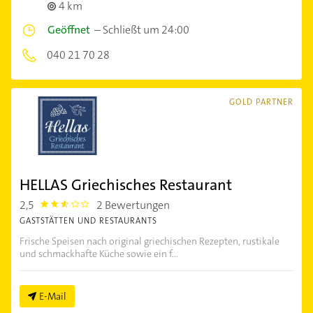
4 km
Geöffnet
–
Schließt um 24:00
040 21 70 28
GOLD PARTNER
HELLAS Griechisches Restaurant
2,5
2 Bewertungen
2.5
GASTSTÄTTEN UND RESTAURANTS
Frische Speisen nach original griechischen Rezepten, rustikale
und schmackhafte Küche sowie ein f...
E-Mail